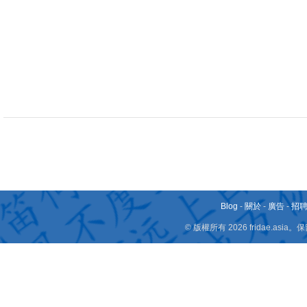
Blog
-
關於
-
廣告
-
招
© 版權所有 2026 fridae.a