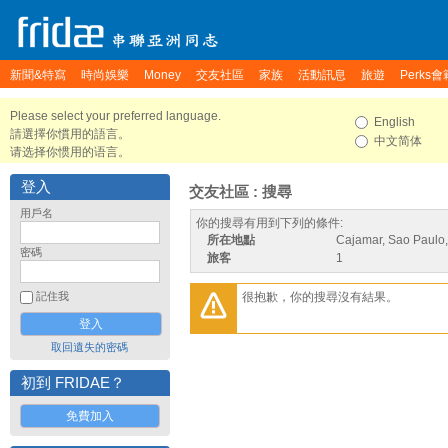
新聞&特寫
時尚娛樂
Money
交友社區
家族
活動訊息
旅遊
Perks會
Please select your preferred language.
English
請選擇你慣用的語言。
中文简体
请选择你惯用的语言。
登入
交友社區 : 搜尋
用戶名
你的搜尋有用到下列的條件:
所在地點
Cajamar, Sao Paulo,
密碼
旅客
1
很抱歉，你的搜尋沒有結果。
記住我
取回遺失的密碼
初到 FRIDAE？
免費加入