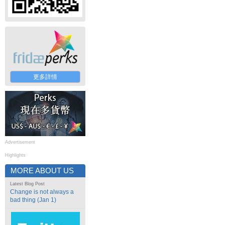
更多詳情
Advertisement
Highlights
MORE ABOUT US
Latest Blog Post
Change is not always a
bad thing (Jan 1)