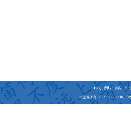
Blog
-
關於
-
廣告
-
招
© 版權所有 2026 fridae.a