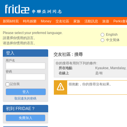
新聞&特寫
時尚娛樂
Money
交友社區
家族
活動訊息
旅遊
Perks會
Please select your preferred language.
English
請選擇你慣用的語言。
中文简体
请选择你惯用的语言。
登入
交友社區 : 搜尋
用戶名
你的搜尋有用到下列的條件:
所在地點
Kyaukse, Mandalay
密碼
在線上
是/有
很抱歉，你的搜尋沒有結果。
記住我
取回遺失的密碼
初到 FRIDAE？
免費加入