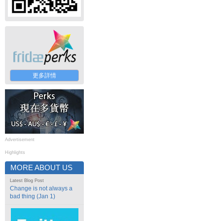
更多詳情
Advertisement
Highlights
MORE ABOUT US
Latest Blog Post
Change is not always a
bad thing (Jan 1)