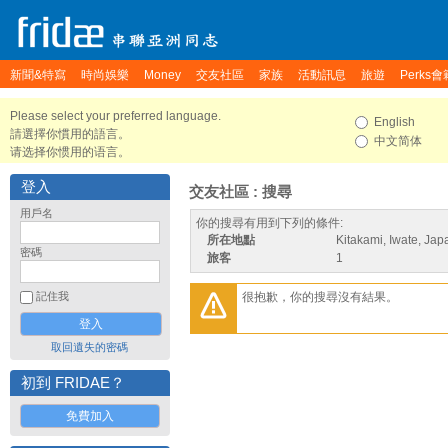
新聞&特寫
時尚娛樂
Money
交友社區
家族
活動訊息
旅遊
Perks會
Please select your preferred language.
English
請選擇你慣用的語言。
中文简体
请选择你惯用的语言。
登入
交友社區 : 搜尋
用戶名
你的搜尋有用到下列的條件:
所在地點
Kitakami, Iwate, Jap
密碼
旅客
1
很抱歉，你的搜尋沒有結果。
記住我
取回遺失的密碼
初到 FRIDAE？
免費加入