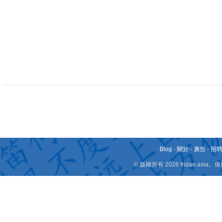
Blog
-
關於
-
廣告
-
招
© 版權所有 2026 fridae.a