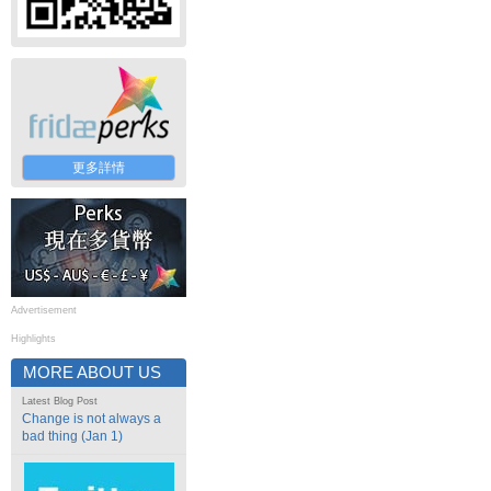
更多詳情
Advertisement
Highlights
MORE ABOUT US
Latest Blog Post
Change is not always a
bad thing (Jan 1)