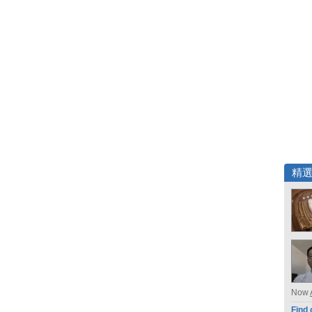
精
Now
Find 