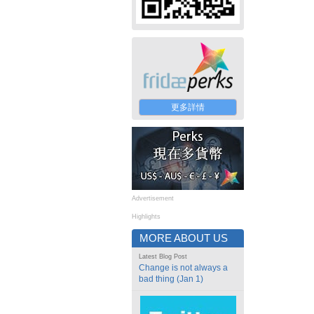
更多詳情
Advertisement
Highlights
MORE ABOUT US
Latest Blog Post
Change is not always a
bad thing (Jan 1)