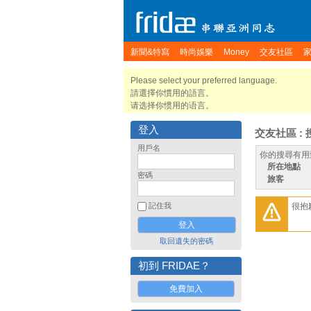
新聞&特寫
時尚娛樂
Money
交友社區
Please select your preferred language.
請選擇你慣用的語言。
请选择你惯用的语言。
登入
交友社區 : 
用戶名
你的搜尋有用
所在地點
密碼
旅客
很抱
記住我
取回遺失的密碼
初到 FRIDAE？
免費加入