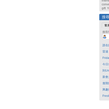
intere
conve
gift.
搜
常
搜尋
誰在
雷達
Fri
今日
到Un
新會
進階
興趣
Fres