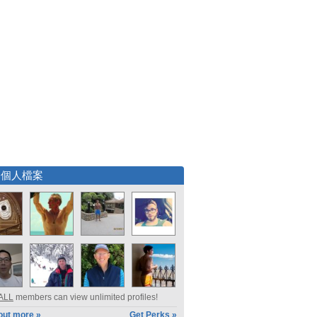
選個人檔案
ALL
members can view unlimited profiles!
out more »
Get Perks »