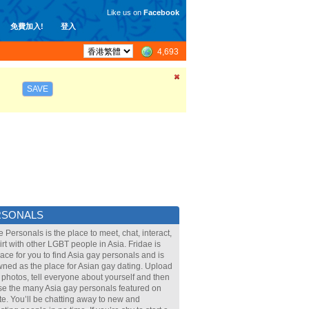
Like us on
Facebook
免費加入!
登入
4,693
SAVE
RSONALS
e Personals is the place to meet, chat, interact,
lirt with other LGBT people in Asia. Fridae is
lace for you to find Asia gay personals and is
ned as the place for Asian gay dating. Upload
 photos, tell everyone about yourself and then
e the many Asia gay personals featured on
ite. You’ll be chatting away to new and