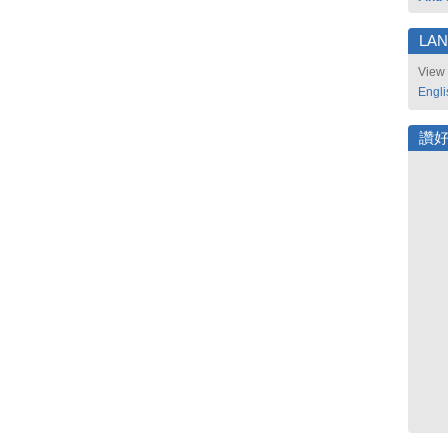
LA
View 
Engli
讚