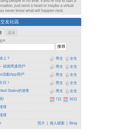
sting people in no time. If you’re shy to start a
rsation, just send a heart or maybe a virtual
 You never know what will happen next.
尋交友社區
用
基本
用戶
線上？
男生
女生
－偵測周邊用戶
男生
女生
dae流動App用戶
男生
女生
生日！
男生
女生
ited States的遊客
男生
女生
員!
7日
30日
搜尋
搜尋
h
照片
|
個人檔案
|
Blog