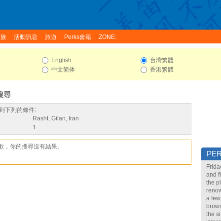
家族
活動訊息
旅遊
Perks會籍
ZONE:
English
台灣繁體
中文简体
香港繁體
搜尋
到下列的條件:
Rasht, Gilan, Iran
1
歉，你的搜尋沒有結果。
PE
Frida
and f
the p
renow
a few
brows
the s