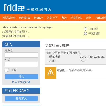
新聞&特寫
時尚娛樂
Money
交友社區
家族
活動訊息
旅遊
Perks會
Please select your preferred language.
English
請選擇你慣用的語言。
中文简体
请选择你惯用的语言。
登入
交友社區 : 搜尋
用戶名
你的搜尋有用到下列的條件:
所在地點
Dese, Afar, Ethiopia
密碼
在線上
是/有
很抱歉，你的搜尋沒有結果。
記住我
取回遺失的密碼
初到 FRIDAE？
免費加入