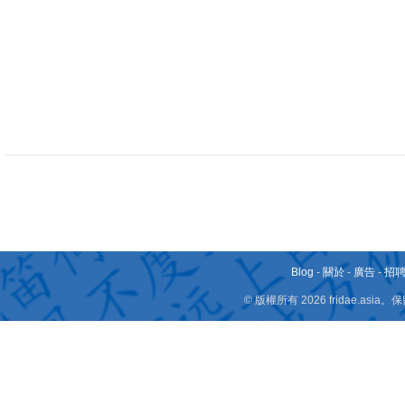
Blog
-
關於
-
廣告
-
招
© 版權所有 2026 fridae.a