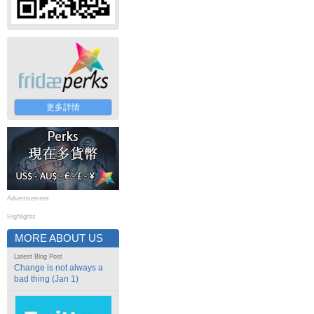
更多詳情
Advertisement
Highlights
MORE ABOUT US
Latest Blog Post
Change is not always a
bad thing (Jan 1)