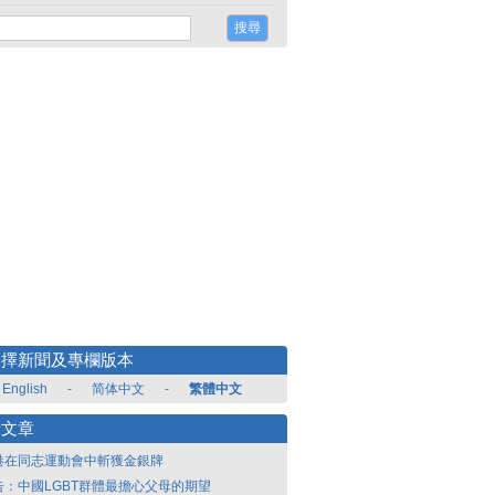
選擇新聞及專欄版本
English
-
简体中文
-
繁體中文
新文章
港在同志運動會中斬獲金銀牌
告：中國LGBT群體最擔心父母的期望