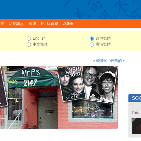
家族
活動訊息
旅遊
Perks會籍
ZONE:
English
台灣繁體
中文简体
香港繁體
« 較新的
|
較舊的 »
SOC
This 