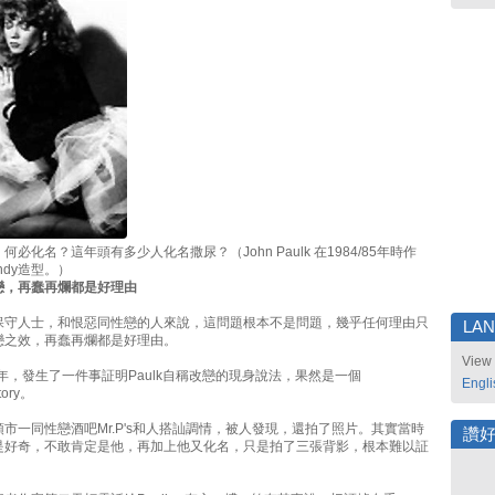
必化名？這年頭有多少人化名撒尿？（John Paulk 在1984/85年時作
ndy造型。）
戀，再蠢再爛都是好理由
保守人士，和恨惡同性戀的人來說，這問題根本不是問題，幾乎任何理由只
LA
戀之效，再蠢再爛都是好理由。
View 
0年，發生了一件事証明Paulk自稱改戀的現身說法，果然是一個
Engli
tory。
市一同性戀酒吧Mr.P's和人搭訕調情，被人發現，還拍了照片。其實當時
讚
是好奇，不敢肯定是他，再加上他又化名，只是拍了三張背影，根本難以証