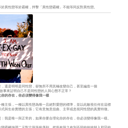
等於異性戀等於霸權，抨擊「異性戀霸權」不能等同反對異性戀。
常，還是明明是同性戀，卻無所不用其極改變自己，甚至編造一個
ble的故事來証明自己不是同性戀的人與心態不正常？
化你的存在，你必須變得像我一樣
一種主張，一種以異性戀為唯一且絕對愛戀的標準，並以此敵視任何在這標
形式與生命實體的主張；它有意無意扭曲、主宰或忽視同性戀的真實特徵。
是：我是唯一與正常的，如果你要合理化你的存在，你必須變得像我一樣。
性戀霸權強調二元對立與等級序列，把所有與之有別不同的統統歸入邪惡的