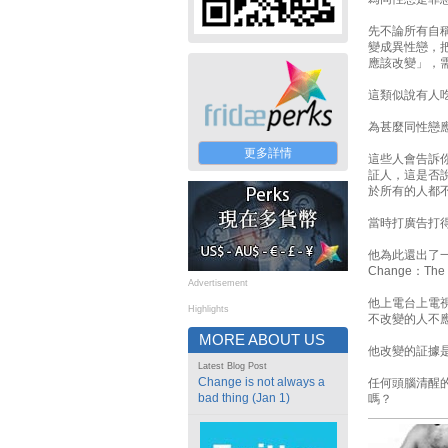
先不論所有自稱
變成異性戀，
應該改變」，
這類似說有人
為甚麼同性戀
更多詳情
這些人會告訴
証人，這是否
於所有的人都
當時打廣告打得
他為此還出了一本
Change：The R
Advertisement
他上電台上電
Highlights
不改變的人不
MORE ABOUT US
他改變的証據
Latest Blog Post
Change is not always a
任何頭腦清醒
bad thing (Jan 1)
嗎？