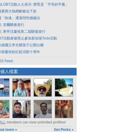
南LGBT活動人士表示: 體育是「平等的平臺」
國暑期大熱網劇被迫下架
國「快速」通過同性婚姻法
點: 首爾驕傲遊行
點: 東帝汶慶祝第二屆驕傲遊行
GBT活動家被禁止參加新加坡Tedx活動
加坡國父李光耀孫子公開出櫃
加坡慶祝粉紅點活動十周年
S Feed:
選個人檔案
ALL
members can view unlimited profiles!
out more »
Get Perks »