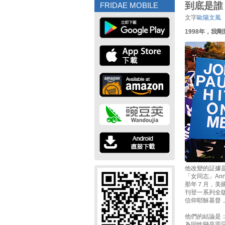
到底是誰
FRIDAE MOBILE
文字
歐陽文風
1998年，
他改變的証據是
「女同志」An
那年７月，美
刊登一系列全
信仰耶穌基督，
他們的結論是
為同性戀是罪