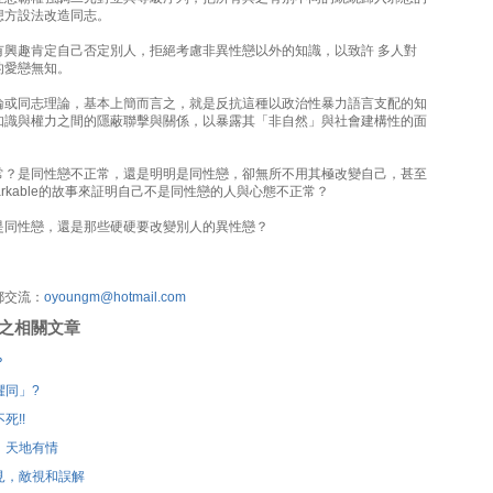
想方設法改造同志。
有興趣肯定自己否定別人，拒絕考慮非異性戀以外的知識，以致許 多人對
的愛戀無知。
論或同志理論，基本上簡而言之，就是反抗這種以政治性暴力語言支配的知
知識與權力之間的隱蔽聯擊與關係，以暴露其「非自然」與社會建構性的面
常？是同性戀不正常，還是明明是同性戀，卻無所不用其極改變自己，甚至
arkable的故事來証明自己不是同性戀的人與心態不正常？
是同性戀，還是那些硬硬要改變別人的異性戀？
郵交流：
oyoungm@hotmail.com
刊登之相關文章
？
懼同」?
死!!
，天地有情
見，敵視和誤解