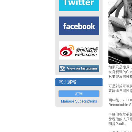
如果只是撒尿，何
女身變裝的Ca
只要能反同性
電子郵報
可是對於宗教
要能達反同性
訂閱
兩年後，200
Manage Subscriptions
Remarkable S
事緣他在華盛頓
發現他的人只
明是Paulk。