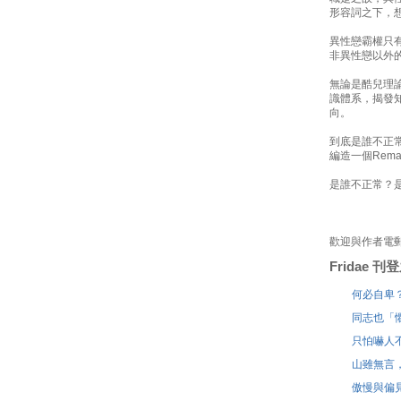
形容詞之下，
異性戀霸權只
非異性戀以外
無論是酷兒理
識體系，揭發
向。
到底是誰不正
編造一個Rem
是誰不正常？
歡迎與作者電
Fridae 
何必自卑
同志也「
只怕嚇人不
山雖無言
傲慢與偏