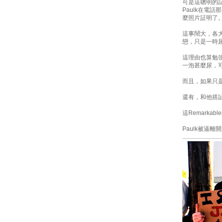
可是這聰明的記
Paulk在電
麼照片証明了
這事鬧大，各大
戀，只是一時
這理由也算勉
一泡甚麼尿，
而且，如果只
還有，和他搭訕
這Remarka
Paulk被逼