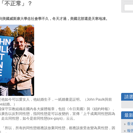
「不正常」？
我剛到美國威斯康大學念社會學不久，冬天才過，美國北部還是天寒地凍。
請
他如今可以愛女人，他結婚生子，一紙婚書是証明。（John Paulk與前
ne結婚。）
國保守宗教組織在國內各大媒體報章，包括《今日美國》與《紐約時報》，
版廣告以反對同性戀，指同性戀是可以改變的，宣傳「上千成萬同性戀因為
最
走出同性戀，如今是前同性戀(ex-gays)」云云。
香
：「所以，所有的同性戀都應該放棄同性戀，都應該接受改變為異性戀，因
報
惡。」