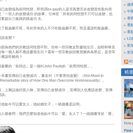
越
已改變成為前同性戀，即所謂ex-gay的人是否真實完全改變其性取向而
中
把「一些人的改變成功 的故事」引伸至「所有的同性戀不只可以改變，也
泰
需要超出三級跳的跳遠功 夫。
看
吃了殺蟲藥不死，等於所有的人不只吃殺蟲藥不死，而且還該吃殺蟲藥。
看
應該改變？
L
新
你因為他們的宗教說同性戀不對。但有一些宗教反對慶祝生日，如耶和華見
說每一個人都不應該慶視生日？還有一些宗教如回教視豬肉為禁忌，是否等
新
不應該吃豬肉？
RS
最響的「前同志」是一個叫John Paulk的「前男同性戀」。
精
書宣傳自己改變成功 ，書名叫《不要害怕改變》（Not Afraid to
emarkable story of How One Man Overcome Homosexuality）。
視，上雜誌做封面人物，宣傳自己改變成功 ，宣傳別人也應該改變，宣傳
應該。
是他如今可以愛女人，他結婚生子，一紙婚書是証明。
的人都會問：我們怎麼知道他如今可以「愛」女人了？一紙婚書等於「愛」
Now
Find 