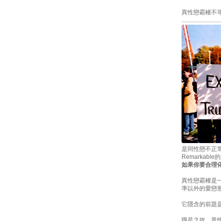
異性戀霸權不
是同性戀不正
Remarka
如果你要合理
異性戀霸權是
準以外的愛戀
它隱含的前題
職是之故，異