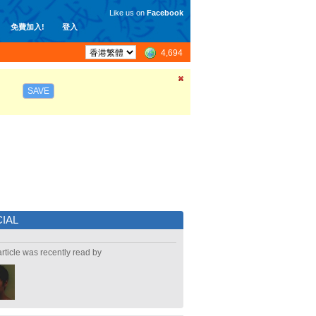
Like us on
Facebook
免費加入!
登入
4,694
SAVE
IAL
article was recently read by