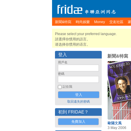
新聞&特寫
時尚娛樂
Money
交友社區
Please select your preferred language.
請選擇你慣用的語言。
请选择你惯用的语言。
登入
新聞&特寫
用戶名
密碼
記住我
取回遺失的密碼
初到 FRIDAE？
免費加入
歐陽文風
3 May 2006