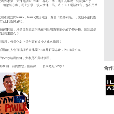
者作家第二天打電話給Paulk，存心一搏，煞有其事說一切証據在手，
話那一頭做賊心虛，馬上招承，求人放他一馬。這下有了電話錄音，也不用甚
。
報都要訪問Paulk，Paulk無話可說，竟然「堅持到底」，說他不是同性
尿急上同性戀酒吧。
強值得同情，只是目擊者証明他在同性戀酒吧至少呆了40分鐘。這到底是
可以撒那麼久？
是撒尿，何必化名？這年頭有多少人化名撒尿？
調情的人也可以証明當他問Paulk是否同志時，Paulk說Yes。
ble的Story結局如何，大家是不難猜測的。
離開那所謂「前同性戀」的組織，一切果然是Story！
合作