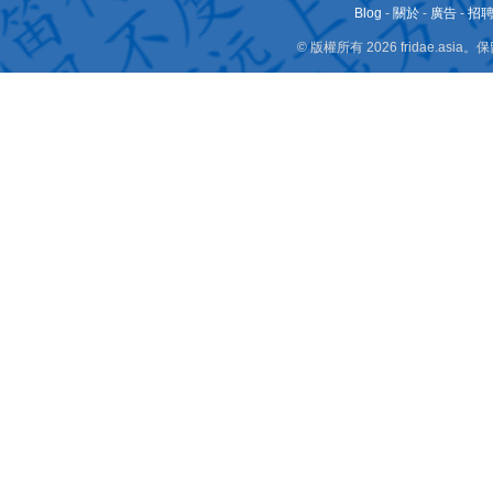
Blog
-
關於
-
廣告
-
招
© 版權所有 2026 fridae.a