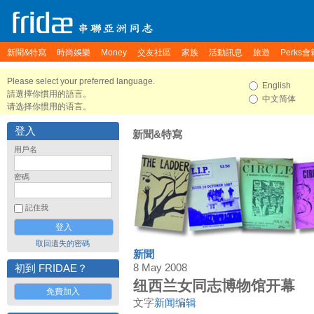
新聞&特寫
時尚娛樂
Money
交友社區
家族
活動訊息
旅遊
Perks會
Please select your preferred language.
English
請選擇你慣用的語言。
中文简体
请选择你惯用的语言。
登入
新聞&特寫
用戶名
密碼
記住我
取回遺失的密碼
新聞
8 May 2008
初到 FRIDAE？
纽西兰女同志博物馆开幕
免費加入
文字
新闻编辑