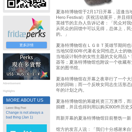
夏洛特博物馆于2月17日开幕，适逢
Hero Festival）庆祝活动展开，
英雄节的主办人告诉记者：「民众对我
从民众的回馈中可以见得，总体上，民
的。」
更多詳情
夏洛特博物馆在ＬＧＢＴ英雄节期间也
当地50至60年代著名女同性恋人士的
当地设计制作的女性主题的文化用品丶
器等；夏洛特博物馆也附设一个收藏有
富的图书馆。
夏洛特博物馆在开幕之夜举行了一个大
Advertisement
好的回响；而一个反映女同志生活形态
年的计划之内。
Highlights
MORE ABOUT US
夏洛特博物馆的筹建耗资三万澳币，而
捐赠，并且也得到用以购买800件历史
Latest Blog Post
Change is not always a
bad thing (Jan 1)
而新开幕的夏洛特博物馆目前整饬一新
馆方的发言人说：「我们十分感谢来自