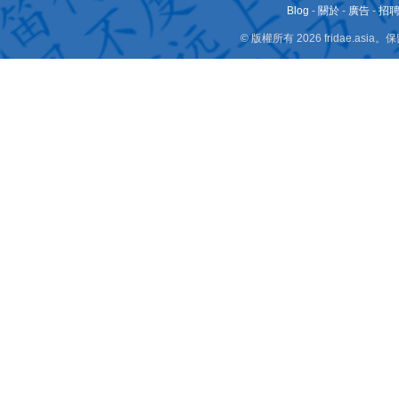
Blog
-
關於
-
廣告
-
招
© 版權所有 2026 fridae.a