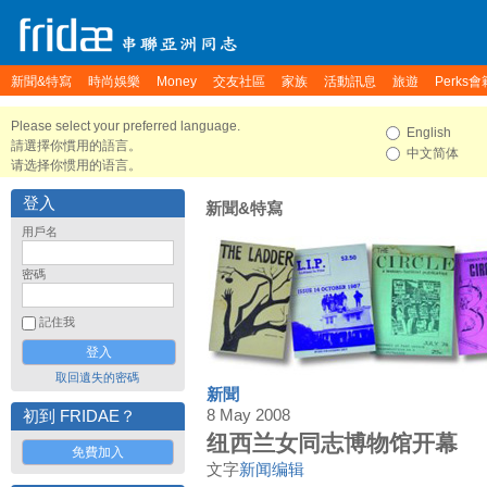
新聞&特寫
時尚娛樂
Money
交友社區
家族
活動訊息
旅遊
Perks會
Please select your preferred language.
English
請選擇你慣用的語言。
中文简体
请选择你惯用的语言。
登入
新聞&特寫
用戶名
密碼
記住我
取回遺失的密碼
新聞
8 May 2008
初到 FRIDAE？
纽西兰女同志博物馆开幕
免費加入
文字
新闻编辑