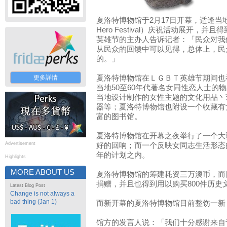
夏洛特博物馆于2月17日开幕，适逢
Hero Festival）庆祝活动展开，
英雄节的主办人告诉记者：「民众对我
从民众的回馈中可以见得，总体上，民
的。」
更多詳情
夏洛特博物馆在ＬＧＢＴ英雄节期间也
当地50至60年代著名女同性恋人士的
当地设计制作的女性主题的文化用品丶
器等；夏洛特博物馆也附设一个收藏有
富的图书馆。
夏洛特博物馆在开幕之夜举行了一个大
Advertisement
好的回响；而一个反映女同志生活形态
年的计划之内。
Highlights
MORE ABOUT US
夏洛特博物馆的筹建耗资三万澳币，而
捐赠，并且也得到用以购买800件历史
Latest Blog Post
Change is not always a
bad thing (Jan 1)
而新开幕的夏洛特博物馆目前整饬一新
馆方的发言人说：「我们十分感谢来自