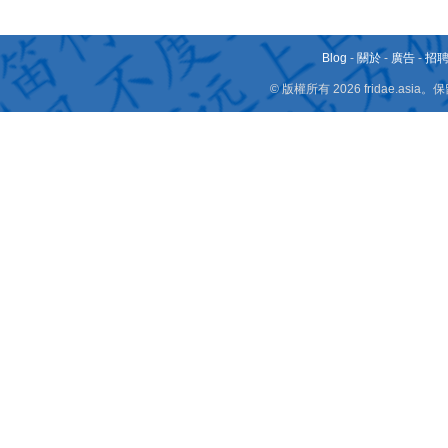
Blog
-
關於
-
廣告
-
招
© 版權所有 2026 fridae.a