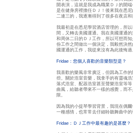
開表演，這就是我成為職業ＤＪ的開端
是在健身房裡擔任ＤＪ！後來我在悉尼
二連三的，我逐漸得到了很多在夜店和
我最初是在悉尼學習酒店管理的，所以
間，又轉去美國運通。我在美國運通的
和周休二日的ＤＪ工作，所以可想而知
份工作之間做出一個決定，我毅然決然
國運通的工作，我從來沒有為此後悔過
Fridae：您個人喜歡的音樂類型是？
我喜歡的樂風非常廣泛，但因為工作的
些。關於浩室音樂，我拿手的有靈魂浩
落式浩室、配器浩室甚至聲樂浩室等等
曲風，給聽者帶來不一樣的感覺，而不
限。
因為我的小提琴學習背景，我現在偶爾
一種感情，也常常去仔細聆聽舞曲中的
Fridae：ＤＪ工作中最有趣的是甚麼？