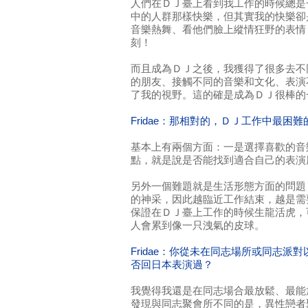
人們在ＤＪ臺上看到我工作的時候總是
中的人群那樣快樂，但其實我的快樂卻
音樂熱舞、看他們臉上縱情狂野的表情
刻！
而且成為ＤＪ之後，我獲得了很多去不
的朋友、接觸不同的音樂和文化、表演
了我的視野。這的確是成為ＤＪ很棒的
Fridae：那相對的，ＤＪ工作中最困
基本上有兩個方面：一是選擇喜歡的音
點，就是說是否能找到適合自己的表演
另外一個難題就是生活形態方面的問題
的神采，因此越臨近工作結束，越是需
保證在ＤＪ臺上工作的時候生龍活虎，
人會累到像一只洩氣的皮球。
Fridae：你從未在同志場所或同志派
否回日本表演過？
我覺得我還是在同志場合最放鬆、最能
發現與同志聚會所不同的是，異性戀者