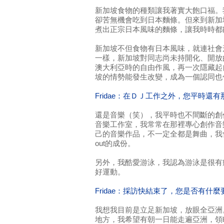
新加坡食物的種類讓我著實大飽口福。
卻苦無機會吃到日本麵條。但來到新加
煮出正宗日本風味的麵條，讓我時時都
新加坡不但食物有日本風味，就連社會
一樣，新加坡對同志尚未持開化、開放
澳大利亞時的自由作風，再一次隱藏起
坡的情勢能發生改變，成為一個認同也
Fridae：在ＤＪ工作之外，您平時還
還是音樂（笑），我平時也不間斷的創
音樂工作室，我常常在那裡專心創作音
己的音樂作品，不一定全都是舞曲，我會添
out的成份。
另外，我酷愛游泳，我認為游泳是很有
好運動。
Fridae：採訪快結束了，您是否有什
我想我目前是立足新加坡，放眼全亞洲
地方，我希望有朝一日能走遍亞洲，領