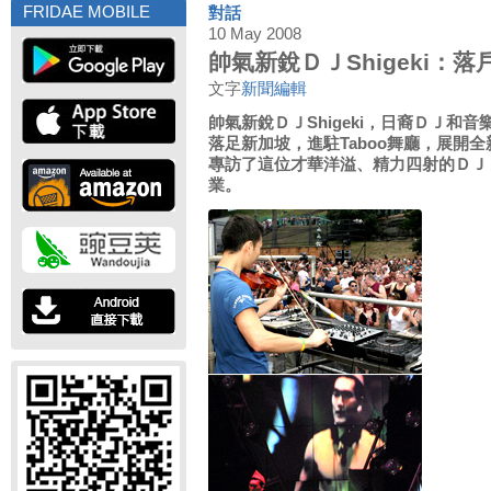
FRIDAE MOBILE
對話
10 May 2008
帥氣新銳ＤＪShigeki：
文字
新聞編輯
帥氣新銳ＤＪShigeki，日裔ＤＪ和
落足新加坡，進駐Taboo舞廳，展開全新
專訪了這位才華洋溢、精力四射的ＤＪ
業。