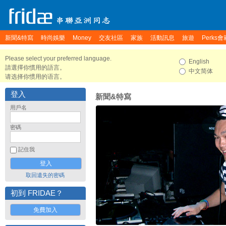
新聞&特寫
時尚娛樂
Money
交友社區
家族
活動訊息
旅遊
Perks會
Please select your preferred language.
English
請選擇你慣用的語言。
中文简体
请选择你惯用的语言。
登入
新聞&特寫
用戶名
密碼
記住我
取回遺失的密碼
初到 FRIDAE？
免費加入