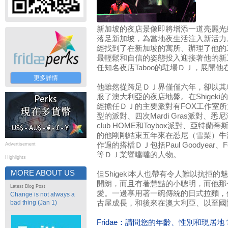
新加坡的夜店景像即將增添一道亮麗光線─
落足新加坡，為當地夜生活注入新活力
經找到了在新加坡的寓所、辦理了他的
最輕鬆和自信的姿態投入迎接著他的新工
任知名夜店Taboo的駐場ＤＪ，展開
更多詳情
他雖然從跨足ＤＪ界僅僅六年，卻以其
服了澳大利亞的夜店地盤。在Shigek
經擔任ＤＪ的主要派對有FOX工作室
型的派對、四次Mardi Gras派對、悉尼海
club HOME和Toybox派對、亞特
的他剛剛結束五年來在悉尼（雪梨）牛
作過的搭檔ＤＪ包括Paul Goodyear、Ferry 
Advertisement
等ＤＪ業響噹噹的人物。
Highlights
MORE ABOUT US
但Shigeki本人也帶有令人難以抗拒
開朗，而且有著慧黠的小聰明，而他那
Latest Blog Post
愛。一邊享用著一碗傳統的日式拉麵，
Change is not always a
bad thing (Jan 1)
古屋成長，和後來在澳大利亞、以至國
Fridae：請問您的年齡、性別和現居地