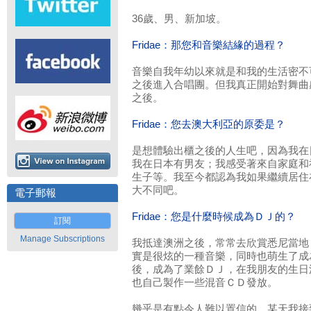
36歲、男、新加坡。
Fridae：那您和音樂結緣的過程？
音樂自我年幼以來就是和我的生活密不
之後進入合唱團。但我真正開始對舞曲感
之後。
Fridae：您去澳大利亞的原委是？
是想體驗出櫃之後的人生吧，因為我在
我在日本有男友；我感受著來自家庭和
生子等。我至今都認為我如果繼續居住
大不同吧。
電子郵報
Fridae：您是什麼時候成為ＤＪ的？
訂閱
Manage Subscriptions
我抵達澳洲之後，常常去欣賞悉尼當地
實是很炫的一種音樂，同時也萌生了成
後，成為了業餘ＤＪ，在我朋友的生日
也自己製作一些混音ＣＤ發放。
幾乎是有點令人難以置信的，某天我接