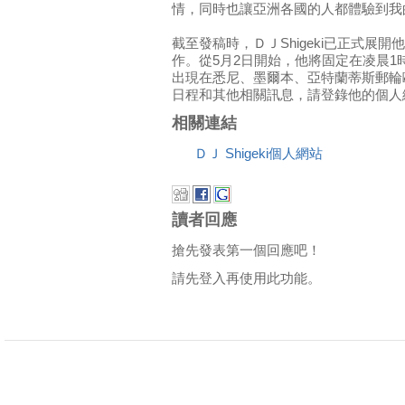
情，同時也讓亞洲各國的人都體驗到我
截至發稿時，ＤＪShigeki已正式展開他在Ta
作。從5月2日開始，他將固定在凌晨1
出現在悉尼、墨爾本、亞特蘭蒂斯郵輪
日程和其他相關訊息，請登錄他的個人
相關連結
ＤＪ Shigeki個人網站
讀者回應
搶先發表第一個回應吧！
請先登入再使用此功能。