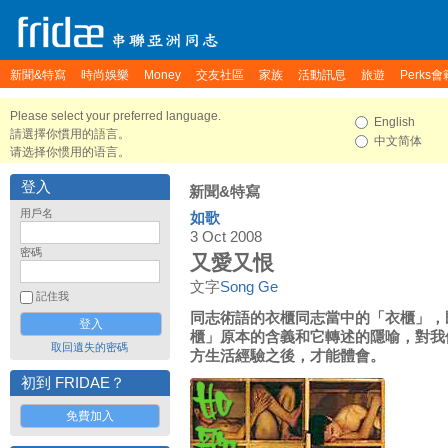
新聞&特寫
時尚娛樂
Money
交友社區
家族
活動訊息
旅遊
Perks會
Please select your preferred language.
English
請選擇你慣用的語言。
中文简体
请选择你惯用的语言。
登入
新聞&特寫
用戶名
如歌
3 Oct 2008
密碼
又愛又恨
文字
Song Ge
記住我
同志術語的衣櫃同志當中的「衣櫃」，
櫃」原本的含義和它轉述的隱喻，對我
取回遺失的密碼
方生活經驗之後，才能體會。
初到 FRIDAE？
免費加入