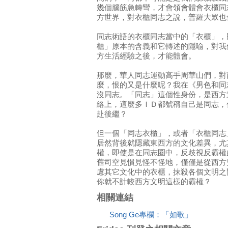
幾個腦筋急轉彎，才會領會體會衣櫃同
方世界，對衣櫃同志之說，普羅大眾也
同志術語的衣櫃同志當中的「衣櫃」，
櫃」原本的含義和它轉述的隱喻，對我
方生活經驗之後，才能體會。
那麼，華人同志運動高手周華山們，對
麼，恨的又是什麼呢？我在《男色和同
沒同志。「同志」這個性身份，是西方
絡上，這麼多ＩＤ都號稱自己是同志，
赴後繼？
但一個「同志衣櫃」，或者「衣櫃同志
居然背後就隱藏東西方的文化差異，尤
權，即使是在同志圈中，反歧視反霸權
舊司空見慣見怪不怪地，僅僅是從西方
慮其它文化中的衣櫃，抹殺各個文明之
你就不計較西方文明這樣的霸權？
相關連結
Song Ge專欄：「如歌」