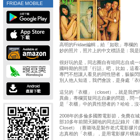
FRIDAE MOBILE
高明的Fridae編輯，給「如歌」專欄
妙的照片，照片上的中文標語是：我是
很好玩的是，同志圈自有咱同志自成一
國時期的所謂「行話」吧，比如，這看
專門不想讓人看見的同性戀者，躲躲閃
別人他人知道，我們會說，是身處「衣
這兒的「衣櫃」（closet），就是我
異曲」專欄質疑同志自豪的問題，問一
是「衣櫃」中的異性戀者的？哈哈，沒
2008年的多倫多國際電影節，免費在
部10多年前開天闢地的同志記錄片《賽璐珞衣櫃
Closet）（賽璐珞是製作老式電影
志真相的「衣櫃」，是用電影膠片構築