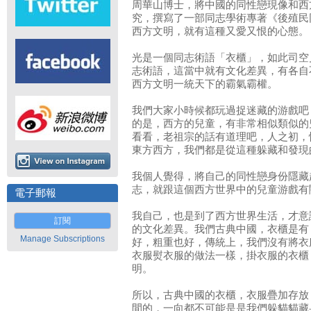
周華山博士，將中國的同性戀現像和西
究，撰寫了一部同志學術專著《後殖民
西方文明，就有這種又愛又恨的心態。
光是一個同志術語「衣櫃」，如此司空
志術語，這當中就有文化差異，有各自
西方文明一統天下的霸氣霸權。
我們大家小時候都玩過捉迷藏的游戲吧
的是，西方的兒童，有非常相似類似的兒童游
看看，老祖宗的話有道理吧，人之初，
東方西方，我們都是從這種躲藏和發現
我個人覺得，將自己的同性戀身份隱藏
志，就跟這個西方世界中的兒童游戲有
電子郵報
我自己，也是到了西方世界生活，才意
訂閱
的文化差異。我們古典中國，衣櫃是有
Manage Subscriptions
好，粗重也好，傳統上，我們沒有將衣
衣服熨衣服的做法一樣，掛衣服的衣櫃
明。
所以，古典中國的衣櫃，衣服疊加存放
間的，一向都不可能是是我們躲貓貓藏