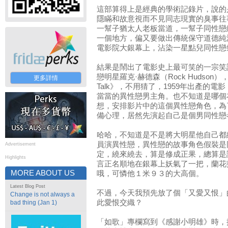
這部算得上是經典的學術記錄片，說的
隱瞞和故意視而不見同志現實的臭事往
一幫子猶太人老板當道，一幫子同性戀
一個地方，偏又要做出傳統保守道德純
電影院大銀幕上，沾染一星點兒同性戀
結果是鬧出了電影史上最可笑的一宗笑
戀明星羅克·赫德森（Rock Hudson）
更多詳情
Talk》，不用猜了，1959年出產的
當當的異性戀男主角。也不知道是哪個
想，安排影片中的這個異性戀角色，為
備心理，居然先演起自己是個男同性戀
哈哈，不知道是不是將大明星他自己都
員演異性戀，異性戀的故事角色假裝是
Advertisement
定，繞來繞去，算是修成正果，總算是
Highlights
言正名順地在銀幕上妖氣了一把，蘭花
MORE ABOUT US
哦，可憐他１米９３的大高個。
Latest Blog Post
不過，今天我預先放了個「又愛又恨」
Change is not always a
此愛恨交織？
bad thing (Jan 1)
「如歌」專欄寫到《感謝小明雄》時，