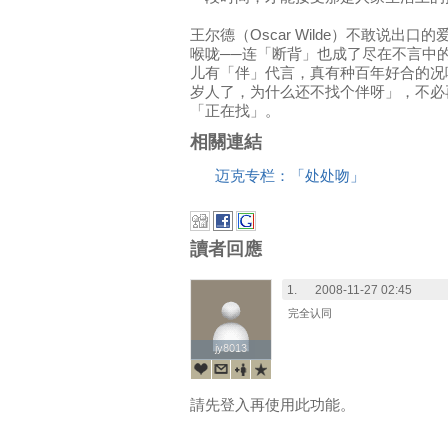
王尔德（Oscar Wilde）不敢说出
喉咙──连「断背」也成了尽在不言中
儿有「伴」代言，真有种百年好合的况
岁人了，为什么还不找个伴呀」，不必
「正在找」。
相關連結
迈克专栏：「处处吻」
讀者回應
1.
2008-11-27 02:45
完全认同
jy8013
jy8013
請先登入再使用此功能。