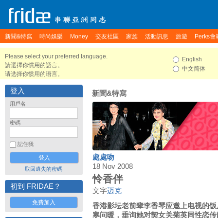
新聞&特寫
時尚娛樂
Money
交友社區
家族
活動訊息
旅遊
Perks會
Please select your preferred language.
English
請選擇你慣用的語言。
中文简体
请选择你惯用的语言。
登入
新聞&特寫
用戶名
密碼
記住我
處處吻
18 Nov 2008
取回遺失的密碼
怜香伴
初到 FRIDAE？
文字
迈克
免費加入
香港影坛老前辈李香琴应邀上电视的饭
寒问暖，垂询她对契女关菊英同性恋传