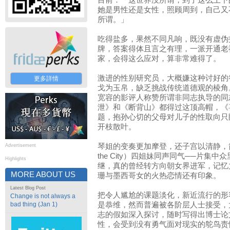
目前：「这世界没所谓，到了这么上下
她是男性还是女性，照顾周到，自己又
所谓。」
吃得盐多，果然不同凡响，既没有虚伪
牌，答案得体且言之有理，一派开通老
家，会得这么应对，算非常难得了。
激进的性别研究员，大概嫌这种讨好的
更多詳情
戈为玉帛，缺乏挑战传统道德观的棱角
宽容的影评人称赞所谓非同志执导的同
泄》和《断背山》都得过这顶高帽，《
题，抱孙心切的父母对儿子的性取向只
开枝散叶。
琴姐的变奏更加摩登，还子宫以清静，简直
Advertisement
the City）四姐妹同声同气──片集
Highlights
继，真的曾经转方向朝女界进军，记忆
MORE ABOUT US
珊与墨西哥女的火热恋情还有印象。
Latest Blog Post
把令人尴尬的课题淡化，新近流行的形
Change is not always a
bad thing (Jan 1)
是恭维，然而普遍被各阶层人士接受，
志的假如深入探讨，随时写得出博士论
性，会受到没有勇气面对现实的鸵鸟责