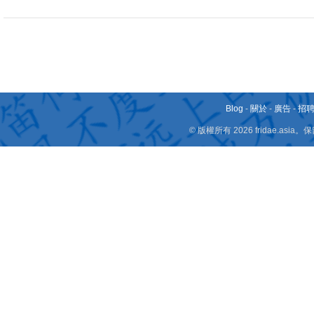
Blog
-
關於
-
廣告
-
招
© 版權所有 2026 fridae.a