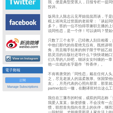
我，便是典型受害人，日报专栏一提同
投诉。
饭局主人陈志云见琴姐侃侃而谈，于是
棍上谘询见过世面的老前辈：「谈起同
多？」答的一位不怕得罪兼职主播的上
说同性恋，是一个伴！可以谈吗？譬如
只数了三个名字，已经教人刮目相看，
中他们那代的伶星绝无仅有。既然讲明
角，而且顺手拈来的例子限于甲姐乙姐
筋灵活的出版社还等什么？快快请她口
们久旱的八卦吧，细诉女女纠缠的一章
他一出戏的名字题作「怜香伴」。
電子郵報
不肯将唐突的「同性恋」戴在任何人头
之，尽见老派人的温柔敦厚。张国荣他
訂閱
友」，月亮代表的心照向那里，那里就
Manage Subscriptions
partner如出一辙，在翻译班对出这
我住在三藩市的时候，成双的同志称「
我爱人某某」纵使骄傲，不会没有一点别扭
惯，联想首先指向生意上的伙伴，继而
一段时间，才能接受那是人家生活上的