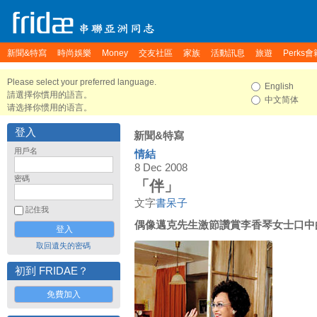
新聞&特寫
時尚娛樂
Money
交友社區
家族
活動訊息
旅遊
Perks會
Please select your preferred language.
English
請選擇你慣用的語言。
中文简体
请选择你惯用的语言。
登入
新聞&特寫
用戶名
情結
8 Dec 2008
密碼
「伴」
文字
書呆子
記住我
偶像邁克先生激節讚賞李香琴女士口中
取回遺失的密碼
初到 FRIDAE？
免費加入