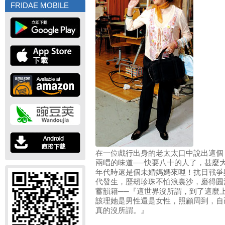
FRIDAE MOBILE
在一位戲行出身的老太太口中說出這個
兩唱的味道──快要八十的人了，甚麼
年代時還是個未婚媽媽來哩！抗日戰爭
代發生，歷刼珍珠不怕浪裏沙，磨得圓
蓄韻籍──『這世界沒所謂，到了這麼
該理她是男性還是女性，照顧周到，自
真的沒所謂。』