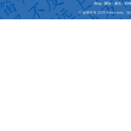
Blog
-
關於
-
廣告
-
招
© 版權所有 2026 fridae.a