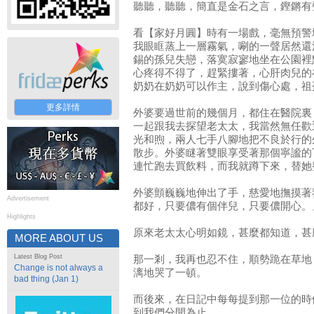
聽聽，聽聽，簡直是金石之言，鏗鏘有
看【家好月圓】時有一場戲，毫無預警
我眼眶蒸上一層霧氣，唰的一聲居然還
錫的孫兒失戀，落寞寂寥地坐在公園裡
心疼得不得了，趕緊摟著，心肝肉兒的
奶奶在奶奶可以作主，說到傷心處，祖
更多詳情
外婆要過世前的幾個月，都住在醫院裏
一起跟我去探望老太太，我當然無任歡
光和煦，兩人七手八腳地把不良於行的
散步。外婆瞇著雙眼享受著那個寧謐的
連忙跑去買飲料，而我就蹲下來，替她
外婆顫巍巍地伸出了手，慈愛地撫摸著
Advertisement
都好，只要儂有個伴兒，只要儂開心。
Highlights
原來老太太心明如鏡，甚麼都知道，甚
MORE ABOUT US
Latest Blog Post
那一剎，我再也忍不住，順勢跪在草地
Change is not always a
漓地哭了一頓。
bad thing (Jan 1)
而後來，在日記中每每提到那一位的時
到我們分開為止。