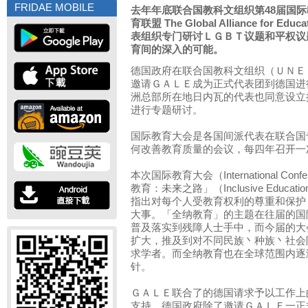
FRIDAE MOBILE
去年年底联合国教科文组织第48届国
育联盟 The Global Alliance for
表组织专门研讨ＬＧＢＴ议题和平权议
育间的深入的可能。
德国政府在联合国教科文组织（ＵＮＥ
邀请ＧＡＬＥ成为正式代表团到德国进
洲总部所在地日内瓦的代表也同意设立
进行专题研讨。
国际教育大会是各国间派代表在联合国
何改善教育质量的会议，每四年召开一
本次国际教育大会（International Confe
教育：未来之路」（Inclusive Educ
指出对每个人受教育权利的尊重和保护
大事。「全纳教育」的主题在往届的国
普及落实到残障人士手中，而今届的大
扩大，推及到对不同民族丶种族丶社会
求学者。而全纳教育也在全球范围内逐
针。
ＧＡＬＥ联合了的德国请求予以工作上
支持，德国政府除了邀请ＧＡＬＥ一正