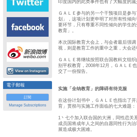
印度国内的此类事件也有了大幅度的减
ＧＡＬＥ参与的另一个干预项目是参与
划」，这项计划更申明了对所有性倾向
要环节，只有尊重不同性倾向的学生的
教育」。
本次国际教育大会上，与会者最后强调
视，则是教育工作的重中之重，大会还
ＧＡＬＥ将继续按照联合国教科文组织
别平权教育，2008年12月，ＧＡＬ
交了一份报告。
電子郵報
实施「全纳教育」的障碍有待克服
訂閱
在这份计划书中，ＧＡＬＥ也指出了开
Manage Subscriptions
育」贯彻与实施工作面临的七大难题：
1丶七个加入联合国的大洲，同性恋关
成员国将成年人之间的自愿同性行为治
展造成极大困难。