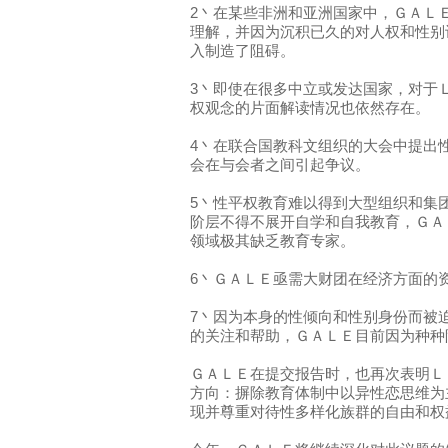
2丶在某些非洲和亚洲国家中，ＧＡＬ
理解，并因为沉积已久的对人权和性别
入制造了阻碍。
3丶即使在很多中立或发达国家，对于
权观念的片面解读情况也依然存在。
4丶在联合国教科文组织的大会中提出
会在与会者之间引起争议。
5丶性平权教育难以得到大型组织和集
阶层不得不展开自学和自我教育，ＧＡ
领域极其缺乏教育专家。
6丶ＧＡＬＥ亟需大财团在经济方面的
7丶因为本身的性倾向和性别身份而被
的关注和帮助，ＧＡＬＥ目前因为种种
ＧＡＬＥ在提交报告时，也再次表明Ｌ
方向：摒除教育体制中以异性恋思维为
现并尊重对待性多样化族群的自由和权