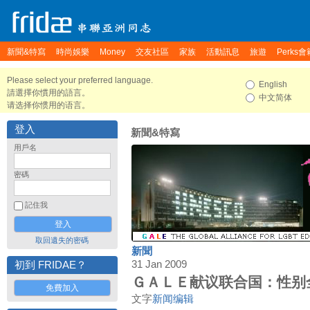
新聞&特寫
時尚娛樂
Money
交友社區
家族
活動訊息
旅遊
Perks會
Please select your preferred language.
English
請選擇你慣用的語言。
中文简体
请选择你惯用的语言。
登入
新聞&特寫
用戶名
密碼
記住我
取回遺失的密碼
新聞
31 Jan 2009
初到 FRIDAE？
ＧＡＬＥ献议联合国：性别
免費加入
文字
新闻编辑