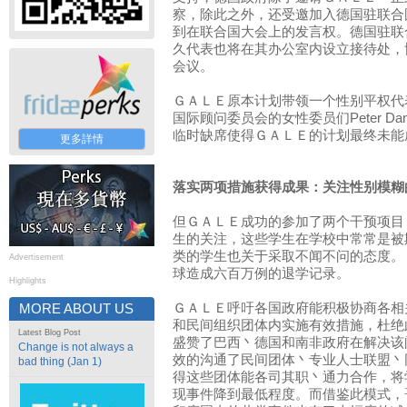
察，除此之外，还受邀加入德国驻联合
到在联合国大会上的发言权。德国驻联
久代表也将在其办公室内设立接待处，
会议。
ＧＡＬＥ原本计划带领一个性别平权代
国际顾问委员会的女性委员们Peter Dankm
临时缺席使得ＧＡＬＥ的计划最终未能
更多詳情
落实两项措施获得成果：关注性别模糊
但ＧＡＬＥ成功的参加了两个干预项目
生的关注，这些学生在学校中常常是被
类的学生也关于采取不闻不问的态度。
Advertisement
球造成六百万例的退学记录。
Highlights
ＧＡＬＥ呼吁各国政府能积极协商各相
MORE ABOUT US
和民间组织团体内实施有效措施，杜绝
Latest Blog Post
盛赞了巴西丶德国和南非政府在解决该
Change is not always a
效的沟通了民间团体丶专业人士联盟丶
bad thing (Jan 1)
得这些团体能各司其职丶通力合作，将
现事件降到最低程度。而借鉴此模式，