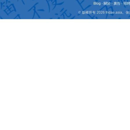
Blog
-
關於
-
廣告
-
招
© 版權所有 2026 fridae.a