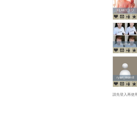
FLAKY_LO
FLAKY_LO
kuzma
kuzma
ryan_morrill
ryan_morrill
請先登入再使