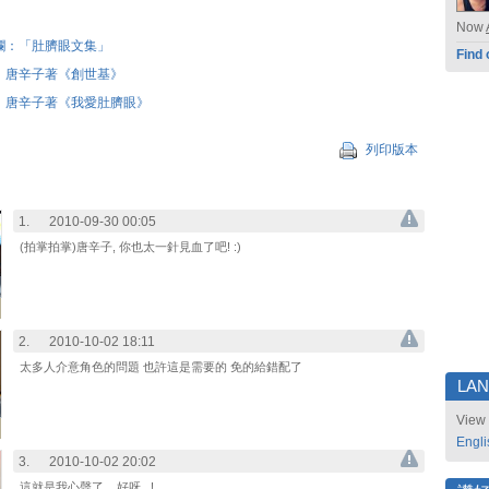
Now
欄：「肚臍眼文集」
Find 
：唐辛子著《創世基》
：唐辛子著《我愛肚臍眼》
列印版本
1.
2010-09-30 00:05
(拍掌拍掌)唐辛子, 你也太一針見血了吧! :)
2.
2010-10-02 18:11
太多人介意角色的問題 也許這是需要的 免的給錯配了
LA
View 
Engli
3.
2010-10-02 20:02
這就是我心聲了... 好呀...!