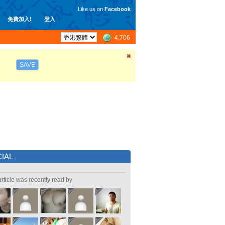
Like us on
Facebook
免費加入!
登入
4,706
SAVE
IAL
article was recently read by