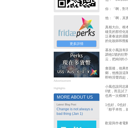
你：「啊，對
他：「啊，其
真相大白。根
碰見的那些化
泛著春波的眉
的化妝師和熊
更多詳情
基友小風說有
調他1號的狂
云，把純0的
會面後，他果
鄉，他推說這
即時淫聲四起
Advertisement
小風也說同志
Highlights
0號，而且試
也再一次模糊了
MORE ABOUT US
1也好，0也
Latest Blog Post
Change is not always a
「順乎本性，
bad thing (Jan 1)
歡迎與作者電