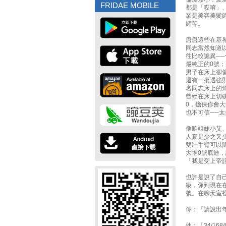
FRIDAE MOBILE
都是「哎唷」
業是美容美髮
師等。
唐唐這些在基
同志當然知道
往比較詭異─
最純正的0號
男子在床上卻
還有一批遇強
名同志床上的
曾經在床上切
0，擔保你會
也不可信──太
像咱姐妹小艾
人真是少之又
雙壯手臂可以
大堆0號底迪
「我是受上帝
也許是說了自
級，像到現在
號。在聊天室
你：「請說出年
他：「34/168/