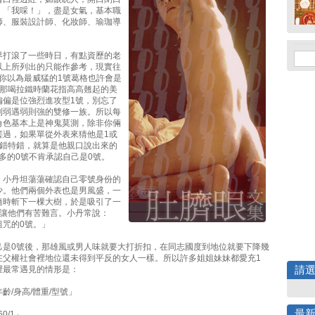
、「我啋！」，盡是女氣，基本職
師、服裝設計師、化妝師、瑜珈導
界打滾了一些時日，有點資歷的老
以上所列出的只能作參考，現實往
─你以為最威猛的1號葛格也許會是
；那喝拉鐵時蘭花指高高翹起的美
偏偏是位強烈進攻型1號，別忘了
則弱遇弱則強的雙修一族。所以每
角色基本上是神鬼莫測，除非你倆
磋過，如果單從外表來猜他是1或
大錯特錯，就算是他親口說出來的
多的0號不肯承認自己是0號。
、小丹坦蕩蕩確認自己零號身份的
少。他們兩個外表也是男風盛，一
隨時斬下一棵大樹，於是吸引了一
，讓他們有苦難言。小丹常說：
詛咒的0號。」
己是0號後，那雄風或男人味就要大打折扣，在同志國度到地位就要下降幾
在父權社會裡地位還未得到平反的女人一樣。所以許多姐姐妹妹都愛充1
裡最常遇見的情形是：
請
齡/身高/體重/型號」
最
60/1」