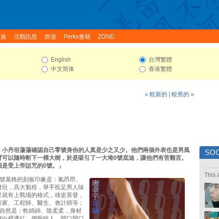
家族
活動訊息
旅遊
Perks會籍
ZONE:
English
台灣繁體
中文简体
香港繁體
« 較新的
|
較舊的 »
、小丹坦蕩蕩確認自己零號身份的人真是少之又少。他們兩個外表也是男風
SOC
臂可以隨時斬下一棵大樹，於是吸引了一大堆0號底迪，讓他們有苦難言。
我是受上帝詛咒的0號。」
This 
1號葛格的刻板印象是：氣昂昂、
健壯，高大魁梧，舉手投足男人味
來就有上戰場的格式，雄姿英發，
行家、工程師、醫生、會計師等；
迪自然是：軟綿綿、陰柔柔，身材
膚白裡透紅，媚眼睨人，開口閉口