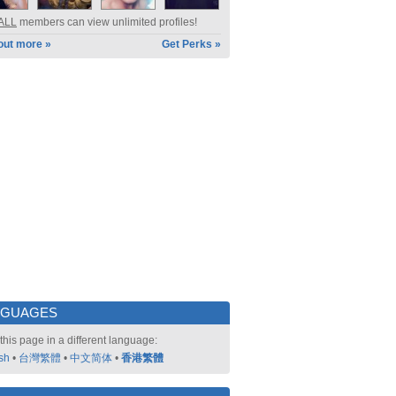
ALL
members can view unlimited profiles!
out more »
Get Perks »
NGUAGES
this page in a different language:
sh
•
台灣繁體
•
中文简体
•
香港繁體