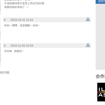
讚
不過我覺得我不是受上帝詛咒的0號
我覺得我好幸福了....!
4.
2010-10-11 11:44
哈哈~~嗯嗯，很是幽默~~哈哈~
5.
2010-11-05 10:54
非常棒 , 我覺得 !
用此功能。
合作