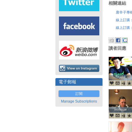
相關連結
唐辛子專
線上訂購
線上訂購
讀者回應
Tinathk
Tinathk
電子郵報
訂閱
Manage Subscriptions
mooscar
mooscar