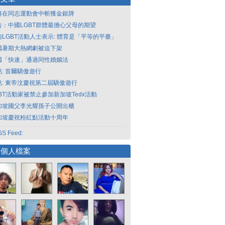
港在同志運動會中斬獲金銀牌
告：中國LGBT群體最擔心父母的期望
南LGBT活動人士表示: 體育是「平等的平臺」
國暑期大熱網劇被迫下架
國「快速」通過同性婚姻法
點: 首爾驕傲遊行
點: 東帝汶慶祝第二屆驕傲遊行
GBT活動家被禁止參加新加坡Tedx活動
加坡國父李光耀孫子公開出櫃
加坡慶祝粉紅點活動十周年
S Feed:
選個人檔案