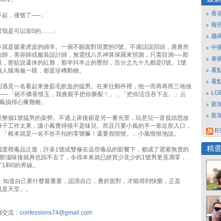
香
不起，撞號了──」
報
實我是可以當0的……」
越
本就是披著虎皮的綿羊。一個不願面對現實的0號。不過話說回頭，唐唐所
中
妝師，美容師或服裝設計師，無需找八爪神算保羅來預測，只需目測──那
泰
眼，那欲說還休的紅唇，那半抖半止的臀部，百分之九十九都是0號。1號
看
貓人猿海龜一樣，都是珍稀動物。
看
回遇見一名看起來會茹毛飲血的猛男。在來往郵件裡，他一而再再而三地強
L
野──「絕不憐香惜玉，我會親手把你撕裂！」，「把你活活吞下去。」云
小鳳搞得心癢難耐。
新
新
然整個1號猛男的架勢。不過上床後卻是另一番光景，玩意兒一直低頭思故
陣子工作太累，讓小鳳覺得很不是味兒。而且只要小風的手一靠近那入口，
RS
，「根本就是一名不折不扣的零號嘛！還要假惺惺。」小風恨恨地說。
精
國度裡毒品泛濫，許多1號或雙修在這些毒品的影響下，都成了需索無度的
了那滋味後就再也回不去了，令得本來就已經買少見少的1號男更見凋零，
1和0的界線。
好，知道自己要什麼最重要，認清自己，勇於面對，才能尋到快樂，正是
就是天堂」。
郵交流：
confessions74@gmail.com