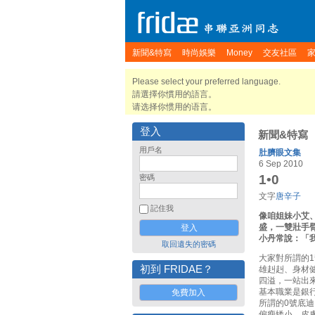
新聞&特寫
時尚娛樂
Money
交友社區
Please select your preferred language.
請選擇你慣用的語言。
请选择你惯用的语言。
登入
新聞&特寫
用戶名
肚臍眼文集
6 Sep 2010
1•0
密碼
文字
唐辛子
記住我
像咱姐妹小艾
盛，一雙壯手
小丹常說：「
取回遺失的密碼
大家對所謂的
初到 FRIDAE？
雄赳赳、身材
四溢，一站出
基本職業是銀
免費加入
所謂的0號底
偏瘦矮小，皮