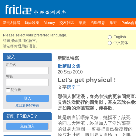
新聞&特寫
時尚娛樂
Money
交友社區
家族
活動訊息
旅遊
Perks會
Please select your preferred language.
English
請選擇你慣用的語言。
中文简体
请选择你惯用的语言。
登入
新聞&特寫
用戶名
肚臍眼文集
20 Sep 2010
密碼
Let's get physical !
文字
唐辛子
記住我
那個人影迷漫，春光乍洩的更衣間簡直
見過洗澡間裡的四角獸，基友乙說在桑
取回遺失的密碼
是如斯的淫蕩荒謬，俺喜歡。
初到 FRIDAE？
於是唐唐話唔嫁又嫁，抵擋不了該死
的同志大潮流，終於加入了浩浩蕩蕩
免費加入
的健身大軍團──誓要把自己從瘦瘦的
操成壯壯的，胸肌要大過Rain，腹肌