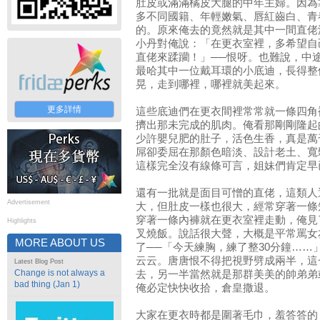
肚皮或滿滿橘皮大腿的中年主婦。因為
多不同國籍、年輕嫩氣、唇紅齒白、青
的。原來俺去的竟然就是其中一間直佬
小丹對俺說：「在更衣室裡，多希望自
直佬來蹂躪！」──恨呀。也難說，中
最哈其中一位戴耳環的小底迪，長得整
晃，走到哪裡，哪裡就美起來。
更多詳情
這些底迪們在更衣間裡常常就一條四角
擠出那未完成的肌肉。俺看那剛剛隆起
少許嬰兒肥的肚子，活色生香，真是萬
屌卻委屈在那顏色暗淡、設計老土、寬
這樣完全沒有線條可言，姐妹們肯定早
還有一批就是面目可憎的直佬，這類人
Advertisement
大，但肚皮一樣也很大，經常穿著一條
穿著一條內褲就在更衣室裡走動，俺見
Highlights
叉燒飯。說話很大聲，大概是平常罵女
MORE ABOUT US
了──「今天練胸，練了整30分鐘……
云云。唐唐恨不得把視野劈成兩半，這
Latest Blog Post
Change is not always a
去，另一半當然就是那群美美的帥弟弟
bad thing (Jan 1)
俺必定快快收拾，倉皇撒退。
大家在更衣時都是圍著毛巾，羞答答的