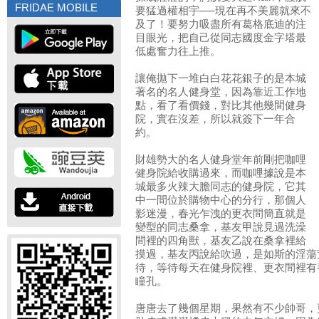
FRIDAE MOBILE
要猛過權相宇──現在再不美麗就來不
及了！要努力吸盡所有葛格底迪的注
目眼光，把自己從同志國度金字塔最
低處奮力往上推。
讓俺拋下一堆白白花花銀子的是本城
著名的名人健身堂，因為靠近工作地
點，看了看價錢，對比其他幾間健身
院，實在沒差，所以就簽下一年合
約。
財雄勢大的名人健身堂年前剛把咖哩
健身院給收購過來，而咖哩據說是本
城最多火辣大膽同志的健身院，它其
中一間位於購物中心的分行，那個人
影迷漫，春光乍洩的更衣間簡直就是
變型的同志桑拿，基友甲說見過洗澡
間裡的四角獸，基友乙說在桑拿裡給
摸過，基友丙說給吹過，是如斯的淫蕩
待，等待每天在健身院裡、更衣間裡有
瞳孔。
唐唐去了幾個星期，果然有不少帥哥，