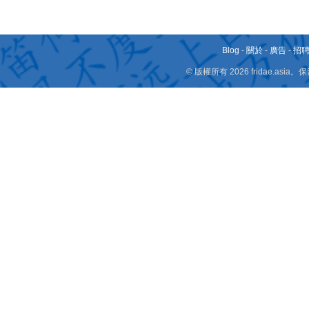
Blog
-
關於
-
廣告
-
招
© 版權所有 2026 fridae.a