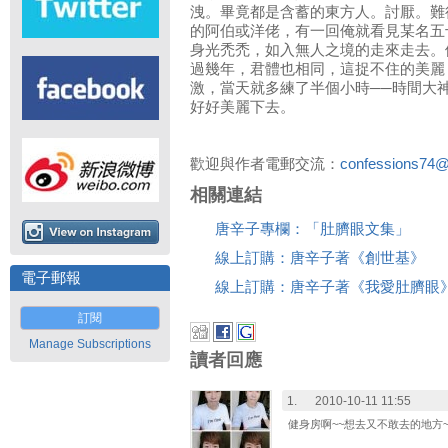
洩。畢竟都是含蓄的東方人。討厭。難
的阿伯或洋佬，有一回俺就看見某名五
身光禿禿，如入無人之境的走來走去。
過幾年，君體也相同，這捉不住的美麗
激，當天就多練了半個小時──時間大
好好美麗下去。
歡迎與作者電郵交流：
confessions74
相關連結
唐辛子專欄：「肚臍眼文集」
線上訂購：唐辛子著《創世基》
電子郵報
線上訂購：唐辛子著《我愛肚臍眼
訂閱
Manage Subscriptions
讀者回應
1.
2010-10-11 11:55
健身房啊~~想去又不敢去的地方~