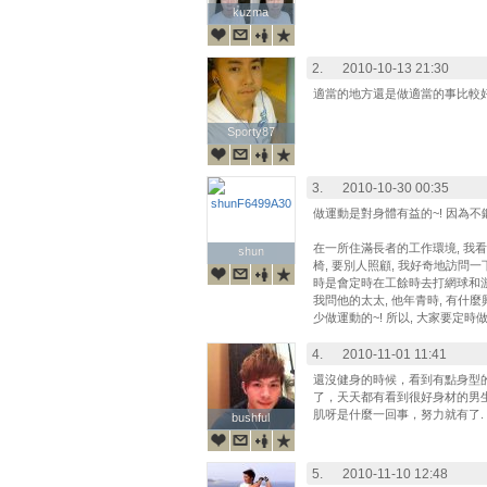
kuzma
kuzma
2.
2010-10-13 21:30
適當的地方還是做適當的事比較
Sporty87
Sporty87
3.
2010-10-30 00:35
做運動是對身體有益的~! 因為不鍛
在一所住滿長者的工作環境, 我看
shun
shun
椅, 要別人照顧, 我好奇地訪問一
時是會定時在工餘時去打網球和游泳
我問他的太太, 他年青時, 有什麼
少做運動的~! 所以, 大家要定時做
4.
2010-11-01 11:41
還沒健身的時候，看到有點身型
了，天天都有看到很好身材的男
肌呀是什麼一回事，努力就有了.
bushful
bushful
5.
2010-11-10 12:48