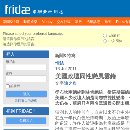
新聞&特寫
時尚娛樂
Money
交友社區
家族
活動訊息
旅遊
Perks會
Please select your preferred language.
English
請選擇你慣用的語言。
中文简体
请选择你惯用的语言。
登入
新聞&特寫
用戶名
情結
16 Jul 2011
密碼
美國政壇同性戀風雲錄
文字
陳之嶽
記住我
從布坎南總統到林肯總統、從羅斯福總
美國不少政壇人物是同志或雙性戀者，
取回遺失的密碼
念仍在，華府只有兩名眾議員公開出櫃
初到 FRIDAE？
猜測名人的性傾向，自古以來不分中外
在五十年代白色恐怖時期，政治上爆發
免費加入
的逆流，許多人被誣指為共產黨或是「
出現了指控一些政界人物是同性戀的暗