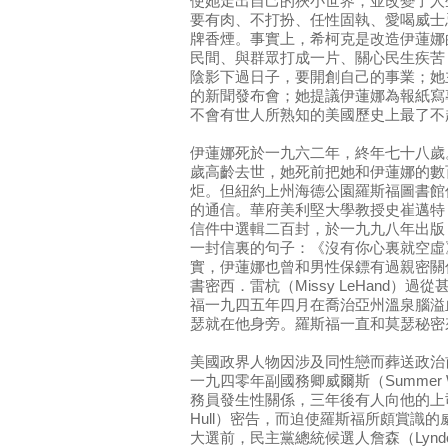
使她走出自己的狹小世界，並改變了人
要有肉、不打扮、任性固執、愛喝威士
牌香煙。事實上，希柯克是改造伊蓮娜
民間、與群眾打成一片、關心民生疾苦
陰影下過日子，要開創自己的事業；她
的新聞發布會；她提議伊蓮娜為報紙寫
不會有世人所熟知的美國歷史上最了不
伊蓮娜死於一九六二年，終年七十八歲
歲高齡去世，她死前把她和伊蓮娜的數
炬。但紐約上州海德公園羅斯福圖書館
的通信。華府美利堅大學教授史崔邁特（Rodge
信件中選輯二百封，於一九九八年出版
一封信裏的句子：《沒有你心裏就空虛》（Emp
實，伊蓮娜也曾和男性保鏢有過親密關
書密西．雷杭（Missy LeHand）
福一九四五年四月在喬治亞州溫泉腦溢
瑟就在他身旁。羅斯福一直和莫瑟秘密
美國政界人物因涉及同性戀而葬送政治
一九四零年副國務卿威爾斯（Summer 
務員發生性關係，三年後有人向他的上司兼
Hull）密告，而迫使羅斯福所頗賞識
大選前，民主黨總統候選人詹森（Lyndon 