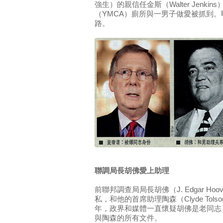
強生）的親信任金斯（Walter Jenk
（YMCA）廁所與一男子做愛被抓到
路。
聯調局長胡佛愛上助理
前聯邦調查局局長胡佛（J. Edgar H
私，和他的首席助理陶森（Clyde To
年，政界和媒體一直懷疑胡佛是老同志
與陶森的所有文件。