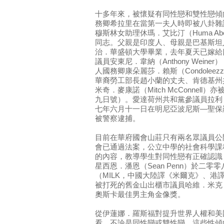
十多年來，被懷疑有同性戀和雙性戀傾
務卿希拉里在當第一夫人時即被八卦雜
穆斯林女助理休瑪．艾比汀（Huma Ab
同志。父親是印度人、母親是巴基斯坦
治．華盛頓大學畢業，去年夏天已嫁給
議員安東尼．韋納（Anthony Wein
人國務卿康朵麗莎．賴斯（Condoleez
華裔勞工部長趙小蘭的丈夫、肯德基州
米奇．麥康諾（Mitch McConnel
九日號）。愛達荷州共和黨參議員拉利．克雷
七年六月十一日在明尼亞波尼斯—聖保
被警察逮捕。
目前在華府國會山莊只有兩名眾議員公
會已通過法案，公立中學的社會科學課
的內容，教導學生對同性戀有正確認識
星西恩．潘恩（Sean Penn）於二
（MILK，中國大陸譯《米爾克》、港
被打死的舊金山出櫃市議員哈維．米克（Ha
奧斯卡最佳男主角金像獎。
從伊蓮娜．羅斯福對提升世界人權和美
看，不論是同性戀或雙性戀，這些性傾