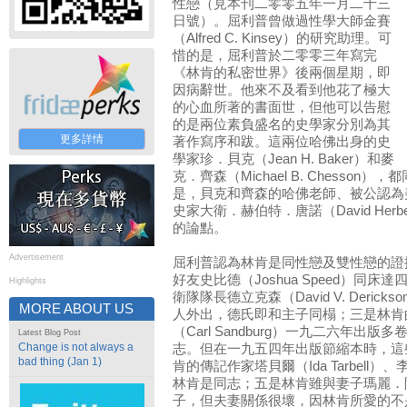
性戀（見本刊二零零五年一月二十三
日號）。屈利普曾做過性學大師金賽
（Alfred C. Kinsey）的研究助理。可
惜的是，屈利普於二零零三年寫完
《林肯的私密世界》後兩個星期，即
因病辭世。他來不及看到他花了極大
的心血所著的書面世，但他可以告慰
的是兩位素負盛名的史學家分別為其
更多詳情
著作寫序和跋。這兩位哈佛出身的史
學家珍．貝克（Jean H. Baker）和麥
克．齊森（Michael B. Chesso
是，貝克和齊森的哈佛老師、被公認為
史家大衛．赫伯特．唐諾（David Herbe
的論點。
Advertisement
屈利普認為林肯是同性戀及雙性戀的證
好友史比德（Joshua Speed）同
Highlights
衛隊隊長德立克森（David V. Deri
MORE ABOUT US
人外出，德氏即和主子同榻；三是林肯
（Carl Sandburg）一九二六年出
Latest Blog Post
Change is not always a
志。但在一九五四年出版節縮本時，這
bad thing (Jan 1)
肯的傳記作家塔貝爾（Ida Tarbell）、李奇
林肯是同志；五是林肯雖與妻子瑪麗．陶德
子，但夫妻關係很壞，因林肯所愛的不