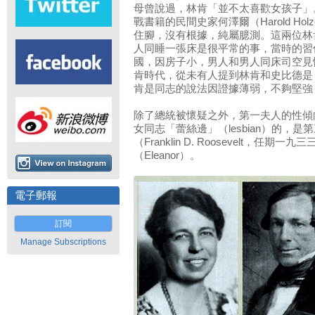
母曾說過，林肯「並不太喜歡女孩子」
戰書籍的民間史家何澤爾（Harold Ho
住腳，沒有根據，純屬臆測。這兩位林
人同睡一張床是很平常的事，當時的習
國，因房子小，男人和男人同床司空見
肯時代，從未有人提到林肯和史比德是
肯是同志的說法因證據薄弱，不夠堅強
除了總統被懷疑之外，第一夫人的性傾
女同志「蕾絲邊」（lesbian）的，
（Franklin D. Roosevelt，
（Eleanor）。
電子郵報
訂閱
Manage Subscriptions