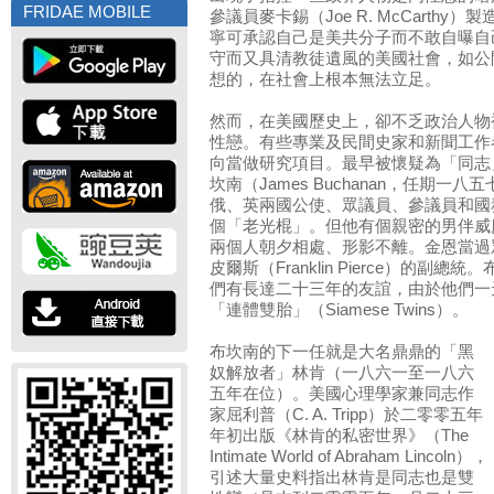
FRIDAE MOBILE
參議員麥卡錫（Joe R. McCarth
寧可承認自己是美共分子而不敢自曝自
守而又具清教徒遺風的美國社會，如公
想的，在社會上根本無法立足。
然而，在美國歷史上，卻不乏政治人物
性戀。有些專業及民間史家和新聞工作
向當做研究項目。最早被懷疑為「同志
坎南（James Buchanan，任期
俄、英兩國公使、眾議員、參議員和國
個「老光棍」。但他有個親密的男伴威廉．金恩
兩個人朝夕相處、形影不離。金恩當過
皮爾斯（Franklin Pierce）的
們有長達二十三年的友誼，由於他們一
「連體雙胎」（Siamese Twins）。
布坎南的下一任就是大名鼎鼎的「黑
奴解放者」林肯（一八六一至一八六
五年在位）。美國心理學家兼同志作
家屈利普（C. A. Tripp）於二零零五年
年初出版《林肯的私密世界》（The
Intimate World of Abraham Lincoln），
引述大量史料指出林肯是同志也是雙