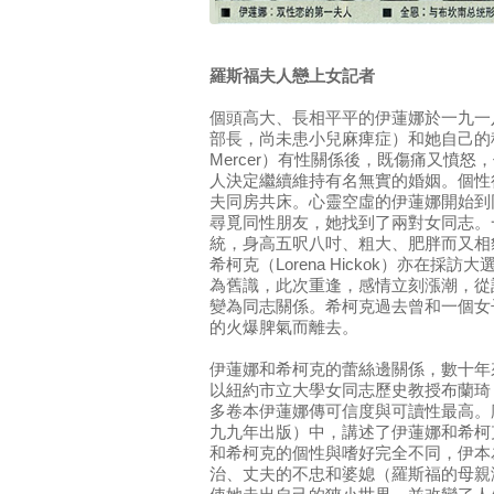
羅斯福夫人戀上女記者
個頭高大、長相平平的伊蓮娜於一九一
部長，尚未患小兒麻痺症）和她自己的秘
Mercer）有性關係後，既傷痛又憤
人決定繼續維持有名無實的婚姻。個性
夫同房共床。心靈空虛的伊蓮娜開始到
尋覓同性朋友，她找到了兩對女同志。
統，身高五呎八吋、粗大、肥胖而又相
希柯克（Lorena Hickok）亦在
為舊識，此次重逢，感情立刻漲潮，從
變為同志關係。希柯克過去曾和一個女
的火爆脾氣而離去。
伊蓮娜和希柯克的蕾絲邊關係，數十年
以紐約市立大學女同志歷史教授布蘭琦．庫克
多卷本伊蓮娜傳可信度與可讀性最高。
九九年出版）中，講述了伊蓮娜和希柯
和希柯克的個性與嗜好完全不同，伊本
治、丈夫的不忠和婆媳（羅斯福的母親