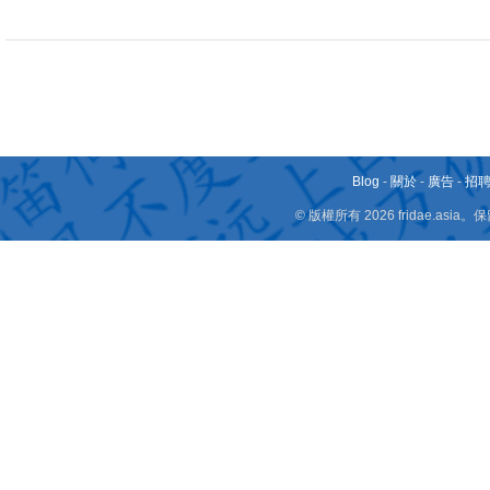
Blog
-
關於
-
廣告
-
招
© 版權所有 2026 fridae.a