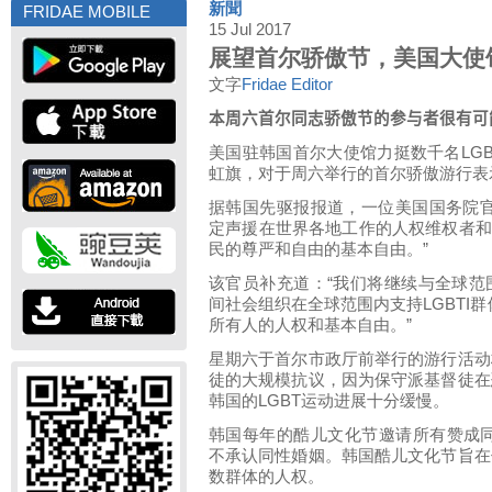
新聞
FRIDAE MOBILE
15 Jul 2017
展望首尔骄傲节，美国大使
文字
Fridae Editor
本周六首尔同志骄傲节的参与者很有可
美国驻韩国首尔大使馆力挺数千名
LG
虹旗，对于周六举行的首尔骄傲游行表
据韩国先驱报报道，一位美国国务院官
定声援在世界各地工作的人权维权者
民的尊严和自由的基本自由。”
该官员补充道：“我们将继续与全球范
间社会组织在全球范围内支持
LGBTI
群
所有人的人权和基本自由。”
星期六于首尔市政厅前举行的游行活动
徒的大规模抗议，因为保守派基督徒在
韩国的
LGBT
运动进展十分缓慢。
韩国每年的酷儿文化节邀请所有赞成同
不承认同性婚姻。韩国酷儿文化节旨在
数群体的人权。