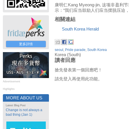
康明仁
Kang Myeong-jin,
这项非盈利节
示：“我们应当鼓励人们应当摆脱压迫，
相關連結
South Korea Herald
更多詳情
seoul
,
Pride parade
,
South Korea
Korea (South)
讀者回應
搶先發表第一個回應吧！
請先登入再使用此功能。
Advertisement
Highlights
MORE ABOUT US
Latest Blog Post
Change is not always a
bad thing (Jan 1)