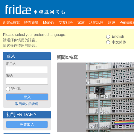
新聞&特寫
時尚娛樂
Money
交友社區
家族
活動訊息
旅遊
Perks會
Please select your preferred language.
English
請選擇你慣用的語言。
中文简体
请选择你惯用的语言。
登入
新聞&特寫
用戶名
密碼
記住我
取回遺失的密碼
初到 FRIDAE？
免費加入