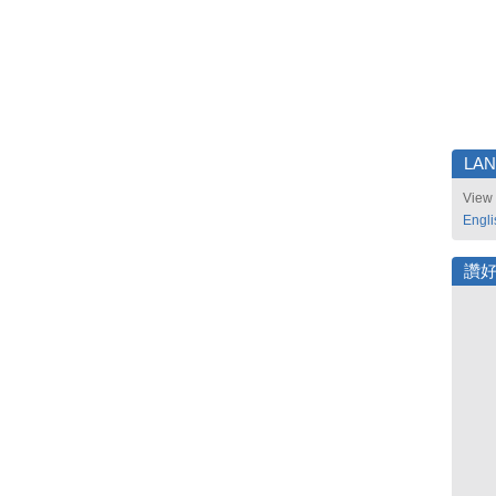
LA
View 
Engli
讚