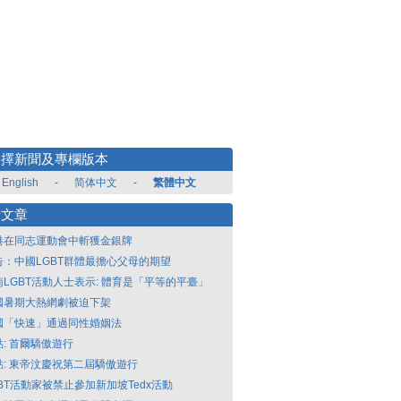
選擇新聞及專欄版本
English
-
简体中文
-
繁體中文
新文章
港在同志運動會中斬獲金銀牌
告：中國LGBT群體最擔心父母的期望
南LGBT活動人士表示: 體育是「平等的平臺」
國暑期大熱網劇被迫下架
國「快速」通過同性婚姻法
點: 首爾驕傲遊行
點: 東帝汶慶祝第二屆驕傲遊行
GBT活動家被禁止參加新加坡Tedx活動