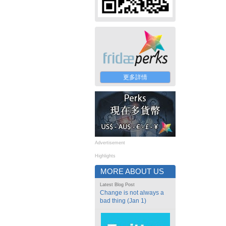
更多詳情
Advertisement
Highlights
MORE ABOUT US
Latest Blog Post
Change is not always a
bad thing (Jan 1)