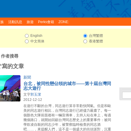
家族
活動訊息
旅遊
Perks會籍
ZONE:
English
台灣繁體
中文简体
香港繁體
: 作者搜尋
潔'寫的文章
新聞
台北，被同性戀佔領的城市——第十屆台灣同
志大遊行
文字
郭玉潔
2012-12-12
在遊行不斷的台灣，同志遊行算非常歡快闊氣。但是和歐
美的同志遊行相比，台灣同志遊行已經儘力嚴肅了。每一
個顏色大隊前面都有一輛宣傳車，主持人站在車上，每過
幾個路口，就開始回顧台灣同志歷史上的重要事件：被同
學欺凌自殺的同志少年，被警察臨時檢查的同志酒
吧……，來提醒人們，這不是一個盛大的街頭派對，沉重