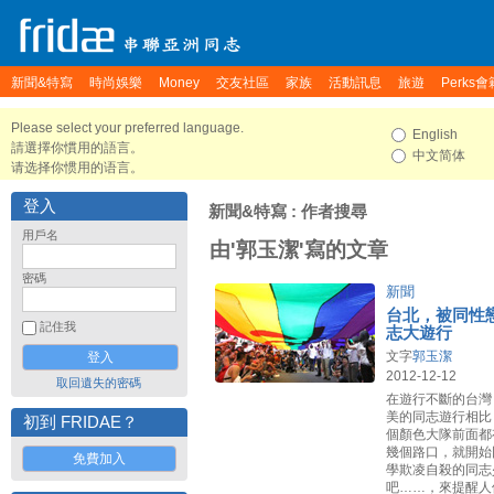
新聞&特寫
時尚娛樂
Money
交友社區
家族
活動訊息
旅遊
Perks會
Please select your preferred language.
English
請選擇你慣用的語言。
中文简体
请选择你惯用的语言。
登入
新聞&特寫
: 作者搜尋
用戶名
由'郭玉潔'寫的文章
密碼
新聞
台北，被同性
記住我
志大遊行
文字
郭玉潔
2012-12-12
取回遺失的密碼
在遊行不斷的台灣
美的同志遊行相比
初到 FRIDAE？
個顏色大隊前面都
幾個路口，就開始
免費加入
學欺凌自殺的同志
吧……，來提醒人