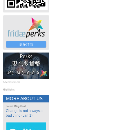
更多詳情
Advertisement
Highlights
MORE ABOUT US
Latest Blog Post
Change is not always a
bad thing (Jan 1)