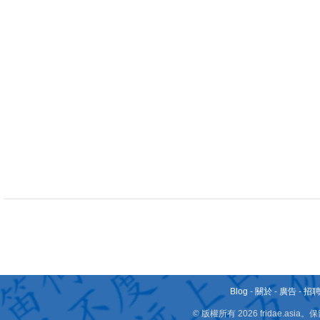
Blog
-
關於
-
廣告
-
招
© 版權所有 2026 fridae.a