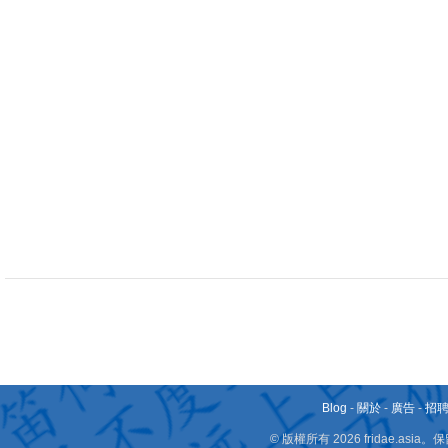
Blog
-
關於
-
廣告
-
招
© 版權所有 2026 fridae.a