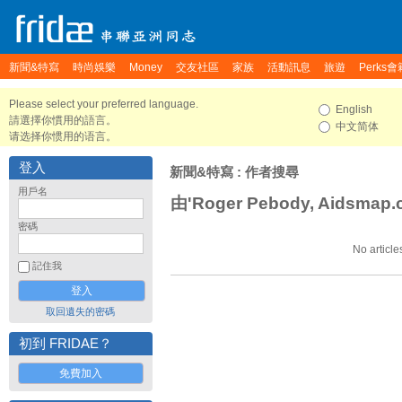
新聞&特寫
時尚娛樂
Money
交友社區
家族
活動訊息
旅遊
Perks會
Please select your preferred language.
English
請選擇你慣用的語言。
中文简体
请选择你惯用的语言。
登入
新聞&特寫
: 作者搜尋
用戶名
由'Roger Pebody, Aidsma
密碼
No article
記住我
取回遺失的密碼
初到 FRIDAE？
免費加入