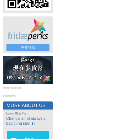
更多詳情
Advertisement
Highlights
MORE ABOUT US
Latest Blog Post
Change is not always a
bad thing (Jan 1)