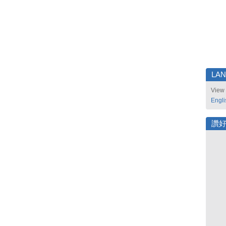
LA
View 
Engli
讚