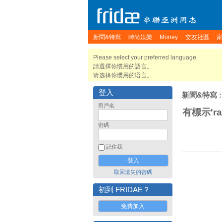
新聞&特寫
時尚娛樂
Money
交友社區
Please select your preferred language.
請選擇你慣用的語言。
请选择你惯用的语言。
登入
新聞&特寫
:
用戶名
有標示'ra
密碼
記住我
取回遺失的密碼
初到 FRIDAE？
免費加入