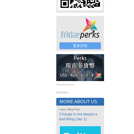
更多詳情
Advertisement
Highlights
MORE ABOUT US
Latest Blog Post
Change is not always a
bad thing (Jan 1)