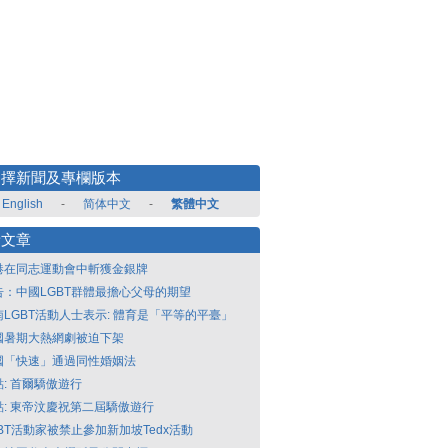
選擇新聞及專欄版本
English
-
简体中文
-
繁體中文
新文章
港在同志運動會中斬獲金銀牌
告：中國LGBT群體最擔心父母的期望
南LGBT活動人士表示: 體育是「平等的平臺」
國暑期大熱網劇被迫下架
國「快速」通過同性婚姻法
點: 首爾驕傲遊行
點: 東帝汶慶祝第二屆驕傲遊行
GBT活動家被禁止參加新加坡Tedx活動