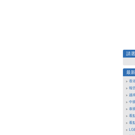
請
最
香
報
越
中
泰
看
看
L