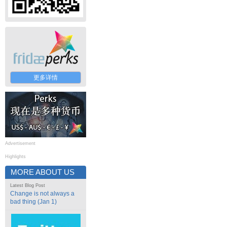
更多详情
Advertisement
Highlights
MORE ABOUT US
Latest Blog Post
Change is not always a
bad thing (Jan 1)