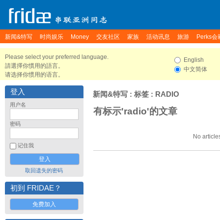
新闻&特写
时尚娱乐
Money
交友社区
家族
活动讯息
旅游
Perks会
Please select your preferred language.
English
請選擇你慣用的語言。
中文简体
请选择你惯用的语言。
登入
新闻&特写
: 标签 : RADIO
用户名
有标示'radio'的文章
密码
No article
记住我
取回遗失的密码
初到 FRIDAE？
免费加入