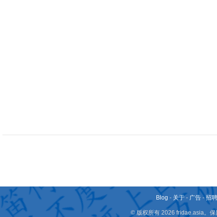
Blog
-
关于
-
广告
-
招
© 版权所有 2026 fridae.a