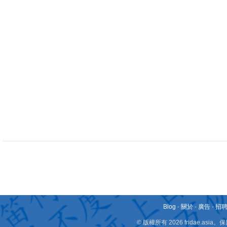
Blog
-
關於
-
廣告
-
招
© 版權所有 2026 fridae.a