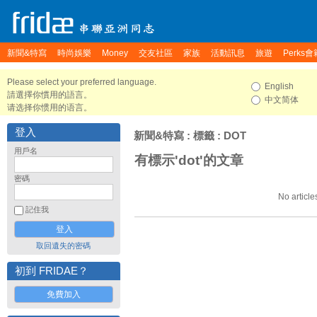
新聞&特寫
時尚娛樂
Money
交友社區
家族
活動訊息
旅遊
Perks會
Please select your preferred language.
English
請選擇你慣用的語言。
中文简体
请选择你惯用的语言。
登入
新聞&特寫
: 標籤 : DOT
用戶名
有標示'dot'的文章
密碼
No article
記住我
取回遺失的密碼
初到 FRIDAE？
免費加入