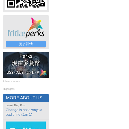
更多詳情
Advertisement
Highlights
MORE ABOUT US
Latest Blog Post
Change is not always a
bad thing (Jan 1)