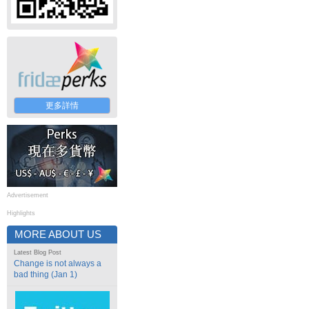
更多詳情
Advertisement
Highlights
MORE ABOUT US
Latest Blog Post
Change is not always a
bad thing (Jan 1)