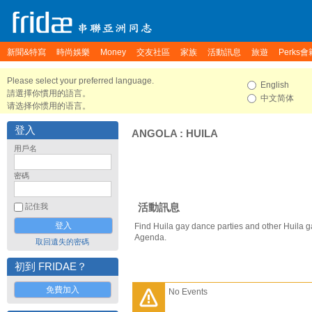
新聞&特寫
時尚娛樂
Money
交友社區
家族
活動訊息
旅遊
Perks會
Please select your preferred language.
English
請選擇你慣用的語言。
中文简体
请选择你惯用的语言。
登入
ANGOLA
:
HUILA
用戶名
密碼
活動訊息
記住我
Find Huila gay dance parties and other Huila g
Agenda.
取回遺失的密碼
初到 FRIDAE？
免費加入
No Events