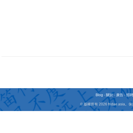
Blog
-
關於
-
廣告
-
招
© 版權所有 2026 fridae.a