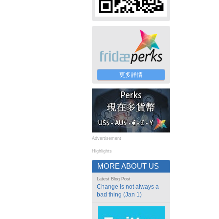
更多詳情
Advertisement
Highlights
MORE ABOUT US
Latest Blog Post
Change is not always a
bad thing (Jan 1)