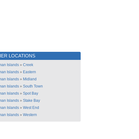
ER LOCATIONS
an Islands
»
Creek
an Islands
»
Eastern
an Islands
»
Midland
an Islands
»
South Town
an Islands
»
Spot Bay
an Islands
»
Stake Bay
an Islands
»
West End
an Islands
»
Western