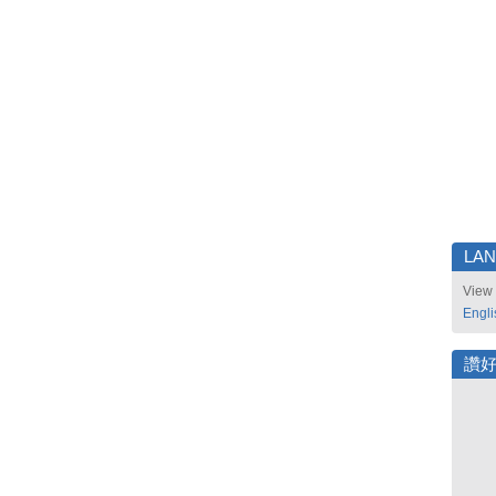
LA
View 
Engli
讚