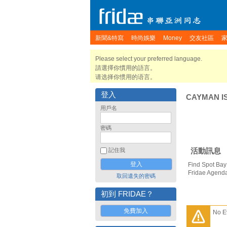
新聞&特寫
時尚娛樂
Money
交友社區
Please select your preferred language.
請選擇你慣用的語言。
请选择你惯用的语言。
登入
CAYMAN I
用戶名
密碼
活動訊息
記住我
Find Spot Bay
Fridae Agend
取回遺失的密碼
初到 FRIDAE？
免費加入
No E