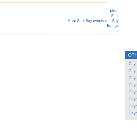
More
Spot
More Spot Bay events »
Bay
listings
»
OTH
Caym
Caym
Caym
Caym
Caym
Caym
Caym
Caym