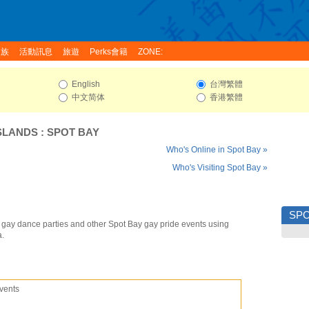
家族
活動訊息
旅遊
Perks會籍
ZONE:
English
台灣繁體
中文简体
香港繁體
SLANDS
:
SPOT BAY
Who's Online in Spot Bay »
Who's Visiting Spot Bay »
SPO
 gay dance parties and other Spot Bay gay pride events using
a.
vents