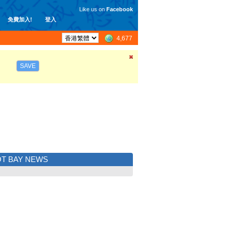
Like us on
Facebook
免費加入!
登入
4,677
SAVE
T BAY NEWS