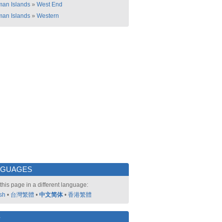
an Islands
»
West End
an Islands
»
Western
NGUAGES
this page in a different language:
sh
•
台灣繁體
•
中文简体
•
香港繁體
好