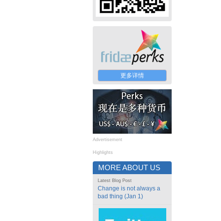
更多详情
Advertisement
Highlights
MORE ABOUT US
Latest Blog Post
Change is not always a
bad thing (Jan 1)