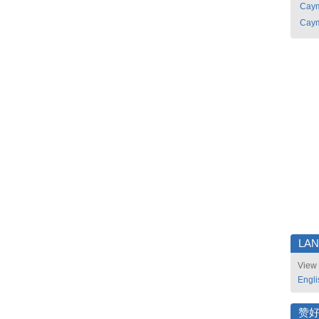
Caym
Caym
LA
View 
Engli
赞