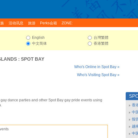
家族
活动讯息
旅游
Perks会籍
ZONE:
English
台灣繁體
中文简体
香港繁體
SLANDS
:
SPOT BAY
Who's Online in Spot Bay »
Who's Visiting Spot Bay »
SPO
 gay dance parties and other Spot Bay gay pride events using
a.
香
中
报
越南
vents
中