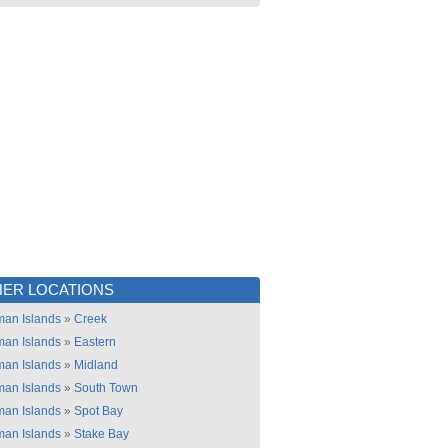
ER LOCATIONS
an Islands
»
Creek
an Islands
»
Eastern
an Islands
»
Midland
an Islands
»
South Town
an Islands
»
Spot Bay
an Islands
»
Stake Bay