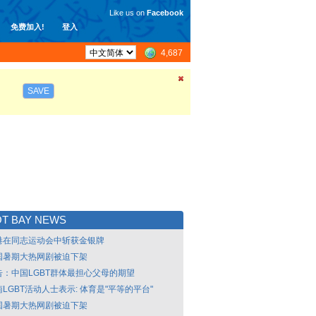
Like us on
Facebook
免费加入!
登入
4,687
SAVE
T BAY NEWS
港在同志运动会中斩获金银牌
国暑期大热网剧被迫下架
告：中国LGBT群体最担心父母的期望
LGBT活动人士表示: 体育是"平等的平台"
国暑期大热网剧被迫下架