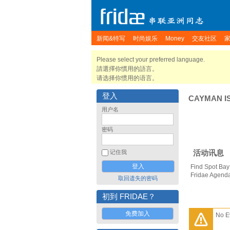
新闻&特写
时尚娱乐
Money
交友社区
Please select your preferred language.
請選擇你慣用的語言。
请选择你惯用的语言。
登入
CAYMAN I
用户名
密码
活动讯息
记住我
Find Spot Bay
Fridae Agend
取回遗失的密码
初到 FRIDAE？
免费加入
No E