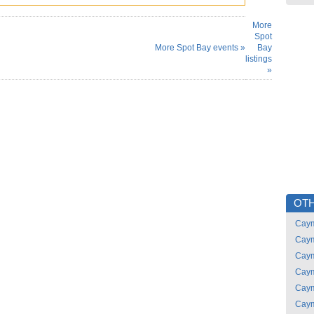
More
Spot
More Spot Bay events »
Bay
listings
»
OTH
Caym
Caym
Caym
Caym
Caym
Caym