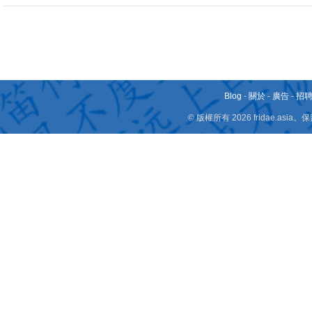
Blog
-
關於
-
廣告
-
招
© 版權所有 2026 fridae.a