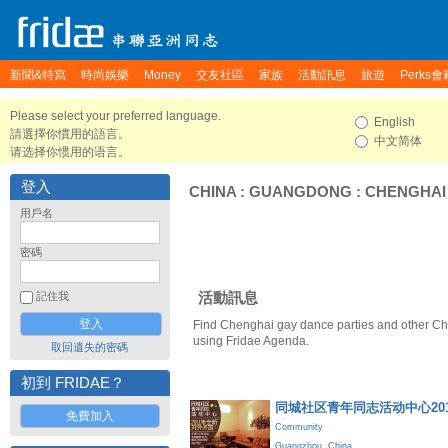
新聞&特寫
時尚娛樂
Money
交友社區
家族
活動訊息
旅遊
Perks會
Please select your preferred language.
English
請選擇你慣用的語言。
中文简体
请选择你惯用的语言。
登入
CHINA
:
GUANGDONG
:
CHENGHAI
用戶名
密碼
活動訊息
記住我
Find Chenghai gay dance parties and other Ch
using Fridae Agenda.
取回遺失的密碼
初到 FRIDAE？
同城社区青年同志活动中心20
免費加入
Community
Guangzhou
,
China