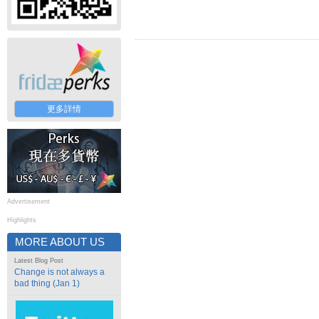
更多詳情
Advertisement
Highlights
MORE ABOUT US
Latest Blog Post
Change is not always a
bad thing (Jan 1)