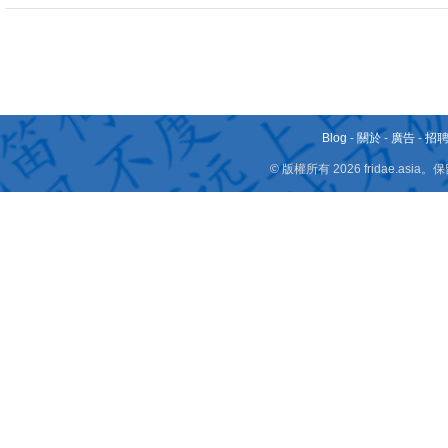
Blog
-
關於
-
廣告
-
招
© 版權所有 2026 fridae.a