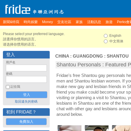
新聞&特寫
時尚娛樂
Money
交友社區
家族
活動訊息
旅遊
Perks會
Please select your preferred language.
English
請選擇你慣用的語言。
中文简体
请选择你惯用的语言。
登入
CHINA
:
GUANGDONG
:
SHANTOU
用戶名
Shantou Personals : Featured Pr
密碼
Fridae's free Shantou gay personals h
men and Shantou lesbian women. If you
make new gay and lesbian friends in Sh
記住我
friend you make could become your sp
visiting or planning a visit to Shantou, y
取回遺失的密碼
lesbians in Shantou are one of the frien
chat with other gay and lesbians aroun
初到 FRIDAE？
around below.
免費加入