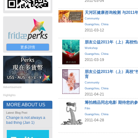
2011-03-04
天河区健康咨询检测 与201
Community
Guangzhou
,
China
2011-03-12
朋友公益2011年（上）高校性
更多詳情
Workshop
Guangzhou
,
China
2011-03-19
朋友公益2011年（上）高校
育
Community
Advertisement
Guangzhou
,
China
2011-04-21
Highlights
筹拍精品同志电影 期待您的
MORE ABOUT US
Film
Latest Blog Post
Guangzhou
,
China
Change is not always a
2011-04-28
bad thing (Jan 1)