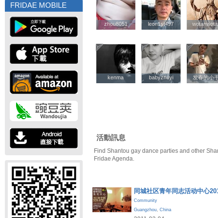
FRIDAE MOBILE
zhou8051
zhou8051
leon1st497
leon1st497
wotanwota
wotanwota
kenma
kenma
babyzhuyi
babyzhuyi
发春的小
发春的小
活動訊息
Find Shantou gay dance parties and other Sha
Fridae Agenda.
同城社区青年同志活动中心20
Community
Guangzhou
,
China