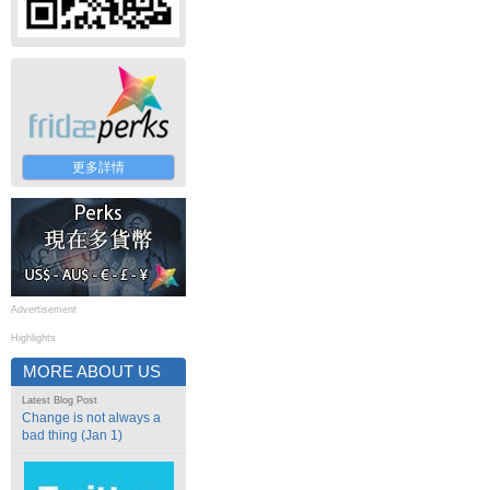
更多詳情
Advertisement
Highlights
MORE ABOUT US
Latest Blog Post
Change is not always a
bad thing (Jan 1)