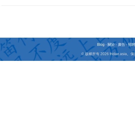
Blog
-
關於
-
廣告
-
招
© 版權所有 2026 fridae.a