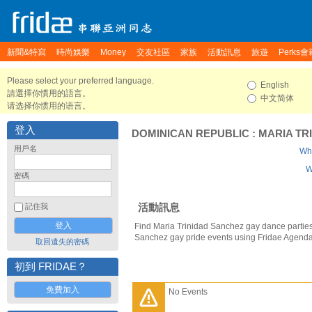
新聞&特寫
時尚娛樂
Money
交友社區
家族
活動訊息
旅遊
Perks會
Please select your preferred language.
English
請選擇你慣用的語言。
中文简体
请选择你惯用的语言。
登入
DOMINICAN REPUBLIC
:
MARIA TR
用戶名
Who
W
密碼
活動訊息
記住我
Find Maria Trinidad Sanchez gay dance parties
Sanchez gay pride events using Fridae Agenda
取回遺失的密碼
初到 FRIDAE？
免費加入
No Events