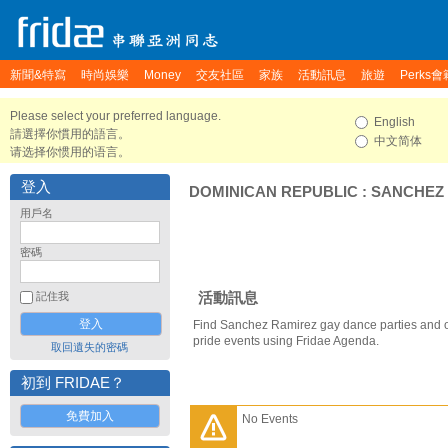
新聞&特寫
時尚娛樂
Money
交友社區
家族
活動訊息
旅遊
Perks會
Please select your preferred language.
English
請選擇你慣用的語言。
中文简体
请选择你惯用的语言。
登入
DOMINICAN REPUBLIC
:
SANCHEZ
用戶名
密碼
活動訊息
記住我
Find Sanchez Ramirez gay dance parties and 
pride events using Fridae Agenda.
取回遺失的密碼
初到 FRIDAE？
免費加入
No Events