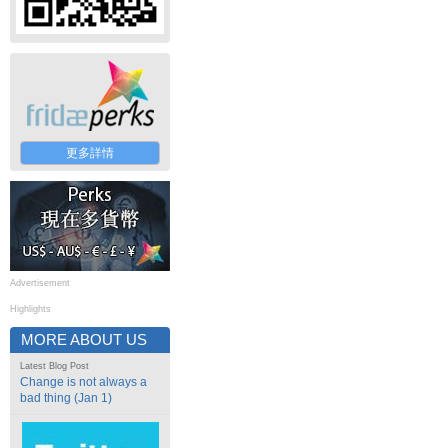
更多詳情
Advertisement
Highlights
MORE ABOUT US
Latest Blog Post
Change is not always a
bad thing (Jan 1)