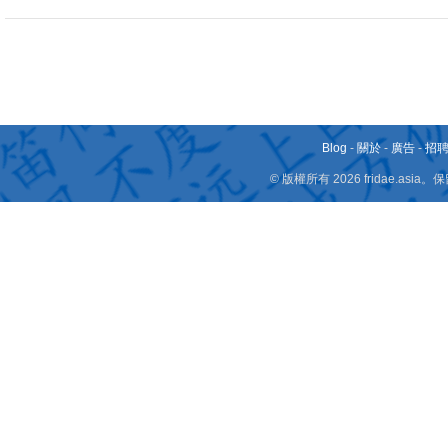
Blog
-
關於
-
廣告
-
招
© 版權所有 2026 fridae.a