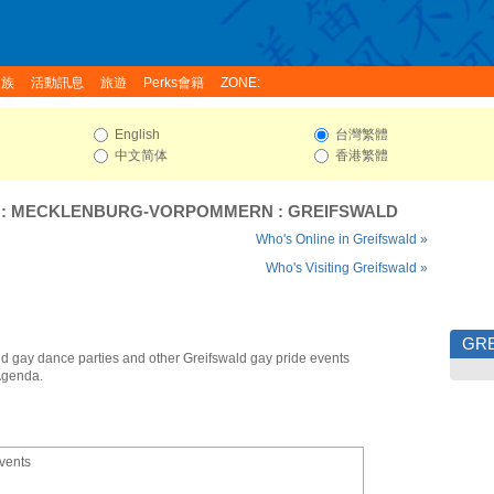
家族
活動訊息
旅遊
Perks會籍
ZONE:
English
台灣繁體
中文简体
香港繁體
:
MECKLENBURG-VORPOMMERN
:
GREIFSWALD
Who's Online in Greifswald »
Who's Visiting Greifswald »
GR
ld gay dance parties and other Greifswald gay pride events
Agenda.
vents