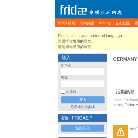
新聞&特寫
時尚娛樂
Money
交友社區
Please select your preferred language.
請選擇你慣用的語言。
请选择你惯用的语言。
登入
GERMANY
用戶名
密碼
活動訊息
記住我
Find Greifswa
using Fridae 
取回遺失的密碼
初到 FRIDAE？
免費加入
No E