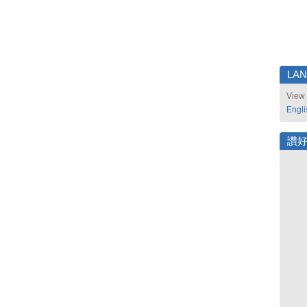
LA
View 
Engli
讚