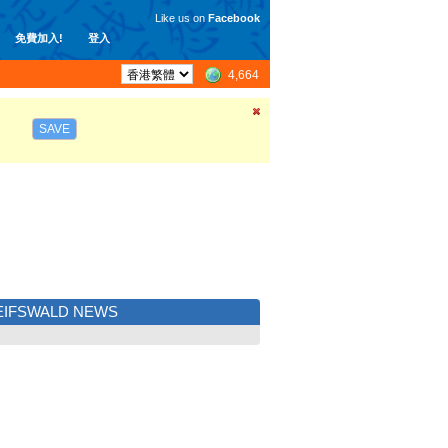
Like us on
Facebook
免費加入!
登入
4,664
SAVE
EIFSWALD NEWS