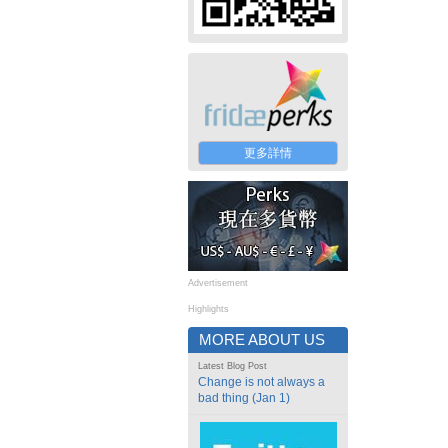
更多詳情
Advertisement
Highlights
MORE ABOUT US
Latest Blog Post
Change is not always a
bad thing (Jan 1)