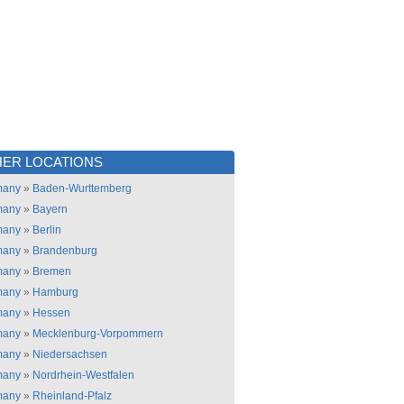
ER LOCATIONS
many
»
Baden-Wurttemberg
many
»
Bayern
many
»
Berlin
many
»
Brandenburg
many
»
Bremen
many
»
Hamburg
many
»
Hessen
many
»
Mecklenburg-Vorpommern
many
»
Niedersachsen
many
»
Nordrhein-Westfalen
many
»
Rheinland-Pfalz