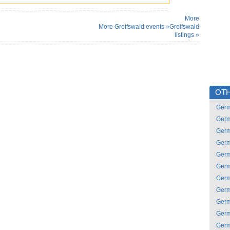
More
More Greifswald events »
Greifswald
listings »
OTH
Ger
Ger
Ger
Ger
Ger
Ger
Ger
Ger
Ger
Ger
Ger