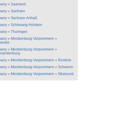
many
»
Saarland
many
»
Sachsen
many
»
Sachsen-Anhalt
many
»
Schleswig-Holstein
many
»
Thuringen
many
»
Mecklenburg-Vorpommern
»
fswald
many
»
Mecklenburg-Vorpommern
»
randenburg
many
»
Mecklenburg-Vorpommern
»
Rostock
many
»
Mecklenburg-Vorpommern
»
Schwerin
many
»
Mecklenburg-Vorpommern
»
Stralsund