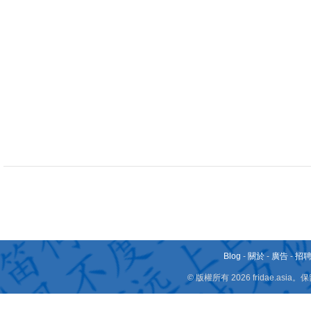
Blog
-
關於
-
廣告
-
招
© 版權所有 2026 fridae.a