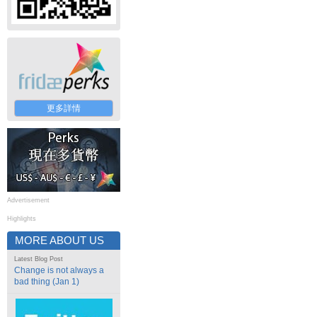
更多詳情
Advertisement
Highlights
MORE ABOUT US
Latest Blog Post
Change is not always a
bad thing (Jan 1)