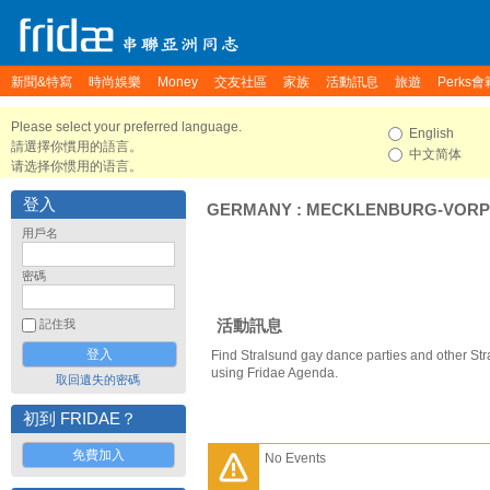
新聞&特寫
時尚娛樂
Money
交友社區
家族
活動訊息
旅遊
Perks會
Please select your preferred language.
English
請選擇你慣用的語言。
中文简体
请选择你惯用的语言。
登入
GERMANY
:
MECKLENBURG-VOR
用戶名
密碼
活動訊息
記住我
Find Stralsund gay dance parties and other Str
using Fridae Agenda.
取回遺失的密碼
初到 FRIDAE？
免費加入
No Events