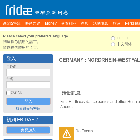
新聞&特寫
時尚娛樂
Money
交友社區
家族
活動訊息
旅遊
Perks會
Please select your preferred language.
English
請選擇你慣用的語言。
中文简体
请选择你惯用的语言。
登入
GERMANY
:
NORDRHEIN-WESTFA
用戶名
密碼
活動訊息
記住我
Find Hurth gay dance parties and other Hurth g
Agenda.
取回遺失的密碼
初到 FRIDAE？
免費加入
No Events