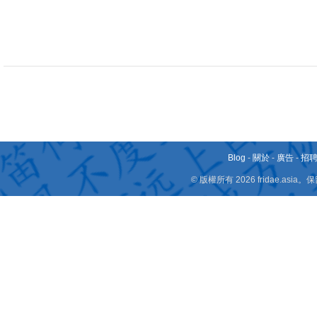
Blog
-
關於
-
廣告
-
招
© 版權所有 2026 fridae.a