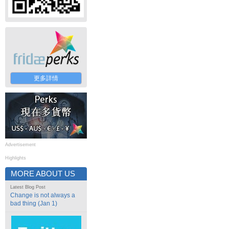
更多詳情
Advertisement
Highlights
MORE ABOUT US
Latest Blog Post
Change is not always a
bad thing (Jan 1)