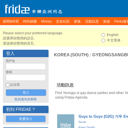
新聞&特寫
時尚娛樂
Money
交友社區
家族
活動訊息
旅遊
Perks會
Please select your preferred language.
English
請選擇你慣用的語言。
中文简体
请选择你惯用的语言。
登入
KOREA (SOUTH)
:
GYEONGSANGB
用戶名
密碼
活動訊息
記住我
Find Yeongju-si gay dance parties and other Y
using Fridae Agenda.
取回遺失的密碼
初到 FRIDAE？
Guys to Guys (G2G) 가두 En
免費加入
Social
Korea (South)