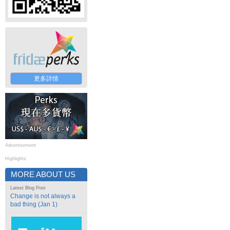
更多詳情
Advertisement
Highlights
MORE ABOUT US
Latest Blog Post
Change is not always a
bad thing (Jan 1)