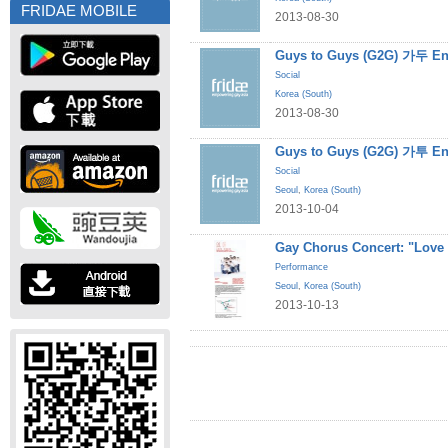
FRIDAE MOBILE
2013-08-30
Guys to Guys (G2G) 가두 En
Social
Korea (South)
2013-08-30
Guys to Guys (G2G) 가투 En
Social
Seoul
,
Korea (South)
2013-10-04
Gay Chorus Concert: "Love
Performance
Seoul
,
Korea (South)
2013-10-13