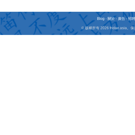
Blog
-
關於
-
廣告
-
招
© 版權所有 2026 fridae.a