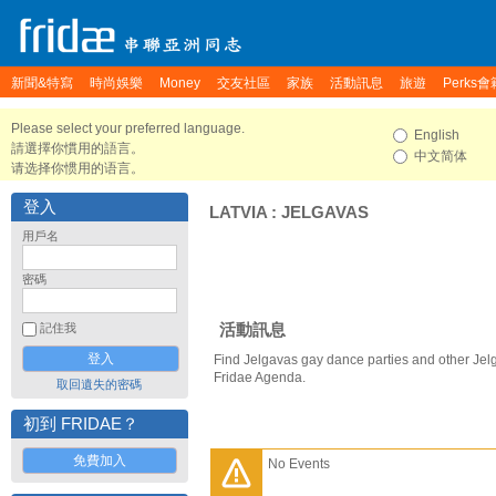
新聞&特寫
時尚娛樂
Money
交友社區
家族
活動訊息
旅遊
Perks會
Please select your preferred language.
English
請選擇你慣用的語言。
中文简体
请选择你惯用的语言。
登入
LATVIA
:
JELGAVAS
用戶名
密碼
活動訊息
記住我
Find Jelgavas gay dance parties and other Jel
Fridae Agenda.
取回遺失的密碼
初到 FRIDAE？
免費加入
No Events