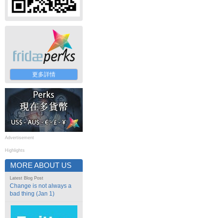
更多詳情
Advertisement
Highlights
MORE ABOUT US
Latest Blog Post
Change is not always a
bad thing (Jan 1)