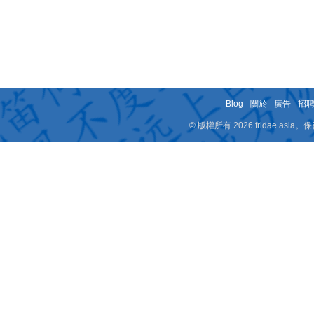
Blog
-
關於
-
廣告
-
招
© 版權所有 2026 fridae.a