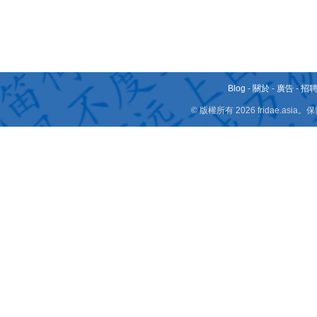
Blog
-
關於
-
廣告
-
招
© 版權所有 2026 fridae.a