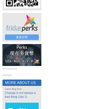
更多詳情
Advertisement
Highlights
MORE ABOUT US
Latest Blog Post
Change is not always a
bad thing (Jan 1)