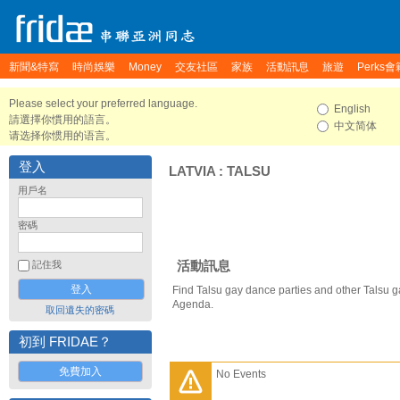
新聞&特寫
時尚娛樂
Money
交友社區
家族
活動訊息
旅遊
Perks會
Please select your preferred language.
English
請選擇你慣用的語言。
中文简体
请选择你惯用的语言。
登入
LATVIA
:
TALSU
用戶名
密碼
活動訊息
記住我
Find Talsu gay dance parties and other Talsu g
Agenda.
取回遺失的密碼
初到 FRIDAE？
免費加入
No Events