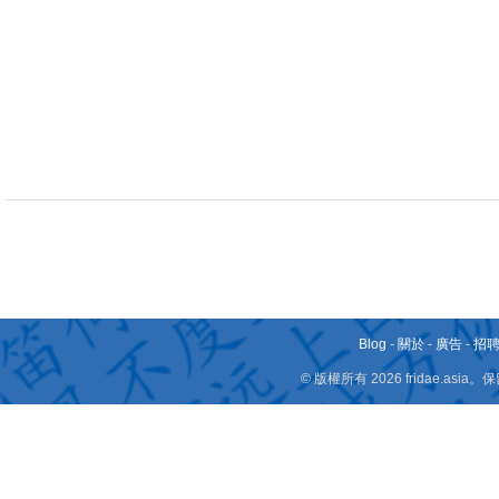
Blog
-
關於
-
廣告
-
招
© 版權所有 2026 fridae.a