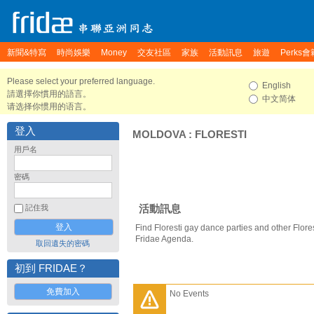
新聞&特寫
時尚娛樂
Money
交友社區
家族
活動訊息
旅遊
Perks會
Please select your preferred language.
English
請選擇你慣用的語言。
中文简体
请选择你惯用的语言。
登入
MOLDOVA
:
FLORESTI
用戶名
密碼
活動訊息
記住我
Find Floresti gay dance parties and other Flore
Fridae Agenda.
取回遺失的密碼
初到 FRIDAE？
免費加入
No Events