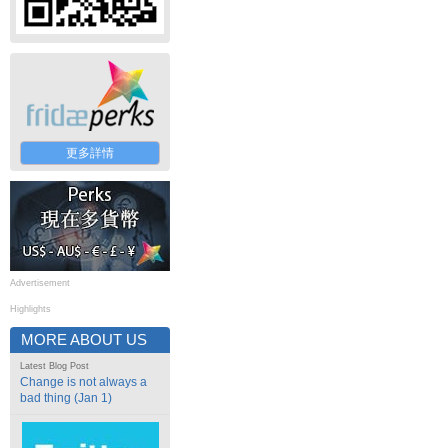
更多詳情
Advertisement
Highlights
MORE ABOUT US
Latest Blog Post
Change is not always a
bad thing (Jan 1)