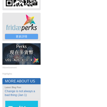
更多詳情
Advertisement
Highlights
MORE ABOUT US
Latest Blog Post
Change is not always a
bad thing (Jan 1)