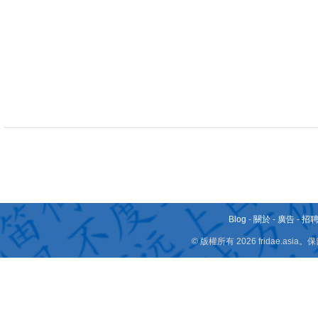
Blog
-
關於
-
廣告
-
招
© 版權所有 2026 fridae.a