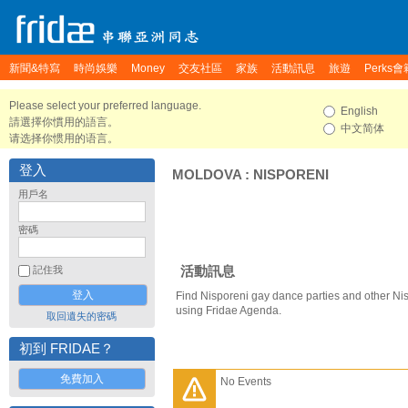
新聞&特寫
時尚娛樂
Money
交友社區
家族
活動訊息
旅遊
Perks會
Please select your preferred language.
English
請選擇你慣用的語言。
中文简体
请选择你惯用的语言。
登入
MOLDOVA
:
NISPORENI
用戶名
密碼
活動訊息
記住我
Find Nisporeni gay dance parties and other Ni
using Fridae Agenda.
取回遺失的密碼
初到 FRIDAE？
免費加入
No Events