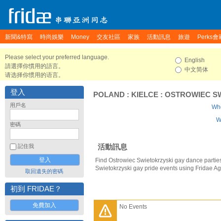
新聞&特寫
時尚娛樂
Money
交友社區
家族
活動訊息
旅遊
Perks會
Please select your preferred language.
English
請選擇你慣用的語言。
中文简体
请选择你惯用的语言。
登入
POLAND
:
KIELCE
:
OSTROWIEC S
用戶名
Who
W
密碼
活動訊息
記住我
Find Ostrowiec Swietokrzyski gay dance partie
Swietokrzyski gay pride events using Fridae A
取回遺失的密碼
初到 FRIDAE？
免費加入
No Events