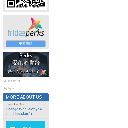
更多詳情
Advertisement
Highlights
MORE ABOUT US
Latest Blog Post
Change is not always a
bad thing (Jan 1)