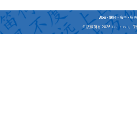
Blog
-
關於
-
廣告
-
招
© 版權所有 2026 fridae.a