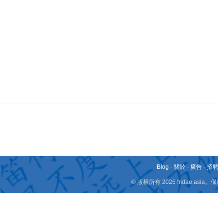
Blog
-
關於
-
廣告
-
招
© 版權所有 2026 fridae.a