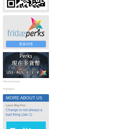
更多詳情
Advertisement
Highlights
MORE ABOUT US
Latest Blog Post
Change is not always a
bad thing (Jan 1)