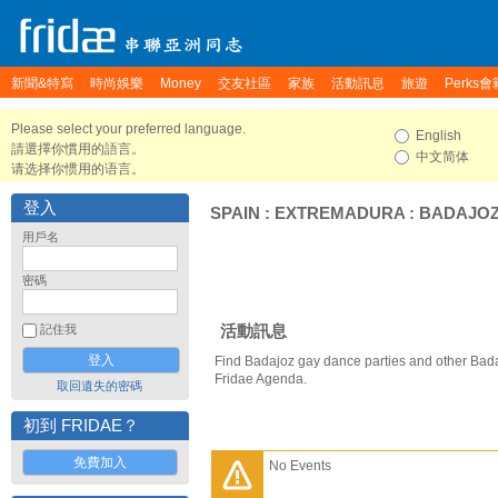
新聞&特寫
時尚娛樂
Money
交友社區
家族
活動訊息
旅遊
Perks會
Please select your preferred language.
English
請選擇你慣用的語言。
中文简体
请选择你惯用的语言。
登入
SPAIN
:
EXTREMADURA
:
BADAJO
用戶名
密碼
活動訊息
記住我
Find Badajoz gay dance parties and other Bada
Fridae Agenda.
取回遺失的密碼
初到 FRIDAE？
免費加入
No Events