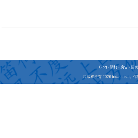
Blog
-
關於
-
廣告
-
招
© 版權所有 2026 fridae.a