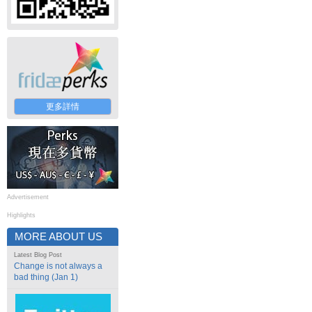
更多詳情
Advertisement
Highlights
MORE ABOUT US
Latest Blog Post
Change is not always a
bad thing (Jan 1)