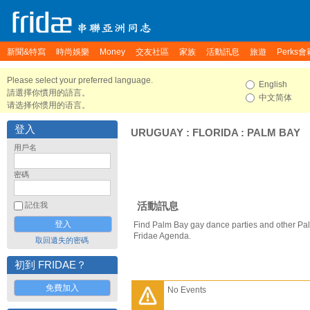
新聞&特寫
時尚娛樂
Money
交友社區
家族
活動訊息
旅遊
Perks會
Please select your preferred language.
English
請選擇你慣用的語言。
中文简体
请选择你惯用的语言。
登入
URUGUAY
:
FLORIDA
:
PALM BAY
用戶名
密碼
活動訊息
記住我
Find Palm Bay gay dance parties and other Pa
Fridae Agenda.
取回遺失的密碼
初到 FRIDAE？
免費加入
No Events