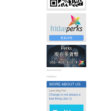
更多詳情
Advertisement
Highlights
MORE ABOUT US
Latest Blog Post
Change is not always a
bad thing (Jan 1)