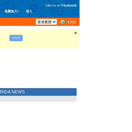
Like us on
Facebook
免費加入!
登入
4,681
SAVE
RIDA NEWS