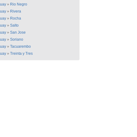
uay
»
Rio Negro
uay
»
Rivera
uay
»
Rocha
uay
»
Salto
uay
»
San Jose
uay
»
Soriano
uay
»
Tacuarembo
uay
»
Treinta y Tres