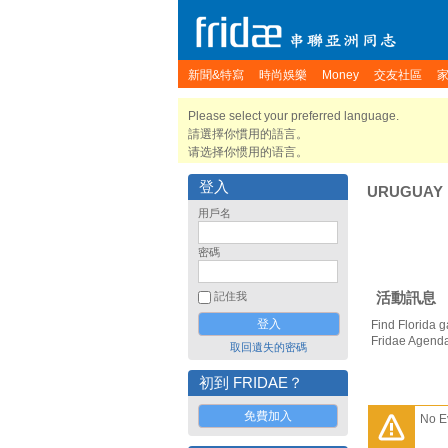
新聞&特寫
時尚娛樂
Money
交友社區
Please select your preferred language.
請選擇你慣用的語言。
请选择你惯用的语言。
登入
URUGUAY
用戶名
密碼
活動訊息
記住我
Find Florida g
Fridae Agend
取回遺失的密碼
初到 FRIDAE？
免費加入
No E