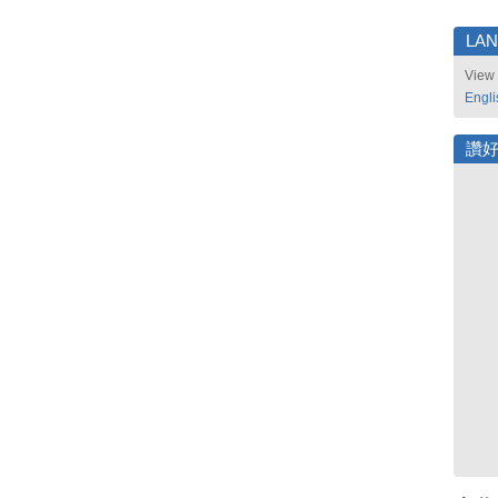
LA
View 
Engli
讚