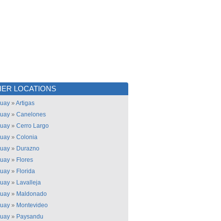
ER LOCATIONS
uay
»
Artigas
uay
»
Canelones
uay
»
Cerro Largo
uay
»
Colonia
uay
»
Durazno
uay
»
Flores
uay
»
Florida
uay
»
Lavalleja
uay
»
Maldonado
uay
»
Montevideo
uay
»
Paysandu