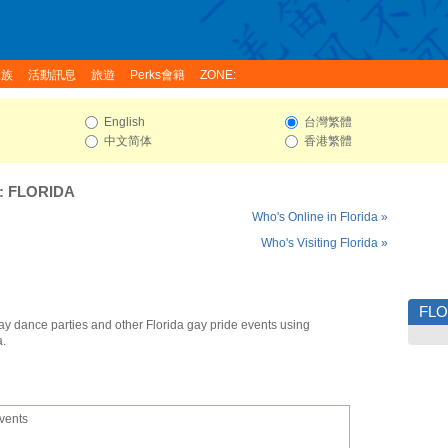
家族
活動訊息
旅遊
Perks會籍
ZONE:
English
台灣繁體
中文简体
香港繁體
:
FLORIDA
Who's Online in Florida »
Who's Visiting Florida »
FLO
ay dance parties and other Florida gay pride events using
a.
vents