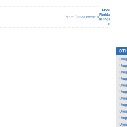
More
Florida
More Florida events »
listings
»
OTH
Urug
Urug
Urug
Urug
Urug
Urug
Urug
Urug
Urug
Urug
Urug