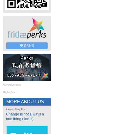
更多詳情
Advertisement
Highlights
MORE ABOUT US
Latest Blog Post
Change is not always a
bad thing (Jan 1)