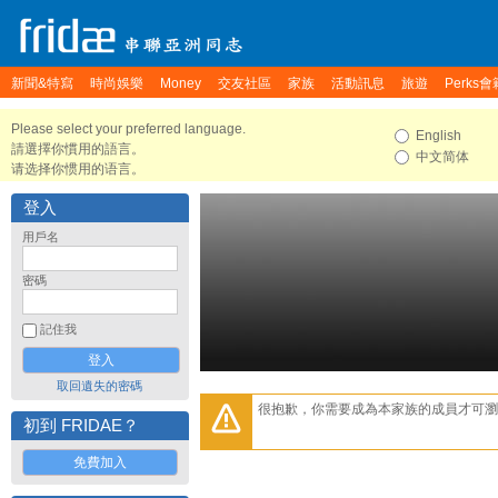
新聞&特寫
時尚娛樂
Money
交友社區
家族
活動訊息
旅遊
Perks會
Please select your preferred language.
English
請選擇你慣用的語言。
中文简体
请选择你惯用的语言。
登入
用戶名
密碼
記住我
取回遺失的密碼
很抱歉，你需要成為本家族的成員才可瀏
初到 FRIDAE？
免費加入