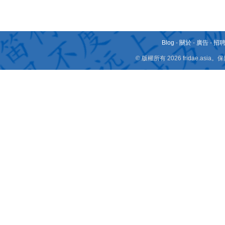
Blog
-
關於
-
廣告
-
招
© 版權所有 2026 fridae.a