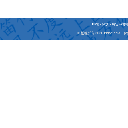
Blog
-
關於
-
廣告
-
招
© 版權所有 2026 fridae.a