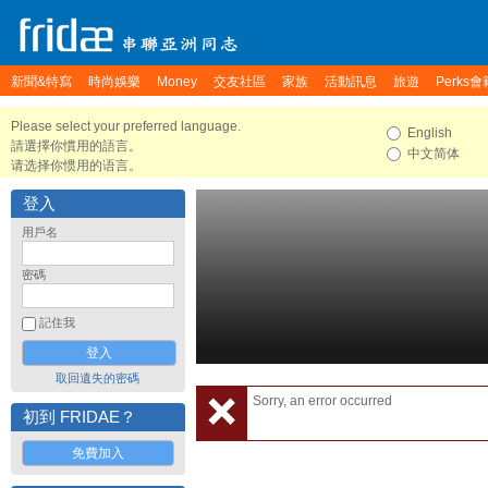
新聞&特寫
時尚娛樂
Money
交友社區
家族
活動訊息
旅遊
Perks會
Please select your preferred language.
English
請選擇你慣用的語言。
中文简体
请选择你惯用的语言。
登入
用戶名
密碼
記住我
取回遺失的密碼
Sorry, an error occurred
初到 FRIDAE？
免費加入