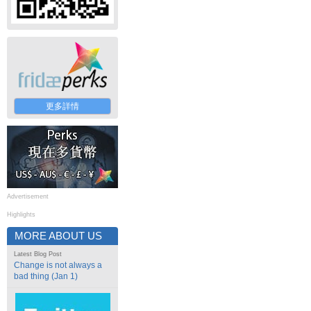
更多詳情
Advertisement
Highlights
MORE ABOUT US
Latest Blog Post
Change is not always a
bad thing (Jan 1)