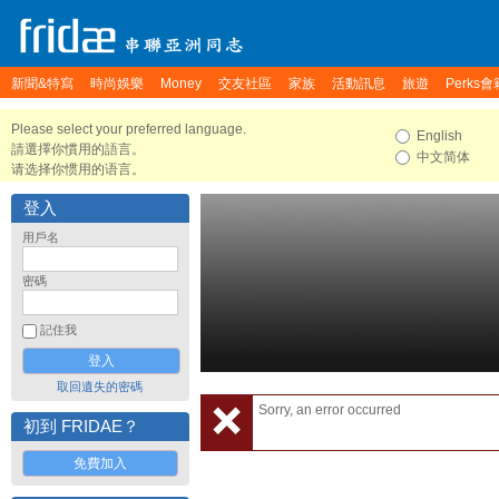
新聞&特寫
時尚娛樂
Money
交友社區
家族
活動訊息
旅遊
Perks會
Please select your preferred language.
English
請選擇你慣用的語言。
中文简体
请选择你惯用的语言。
登入
用戶名
密碼
記住我
取回遺失的密碼
Sorry, an error occurred
初到 FRIDAE？
免費加入