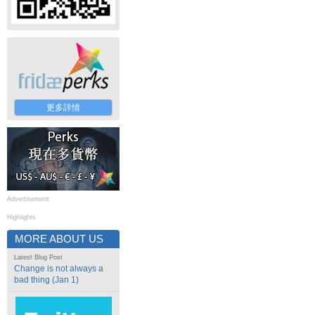
更多詳情
Advertisement
Highlights
MORE ABOUT US
Latest Blog Post
Change is not always a
bad thing (Jan 1)