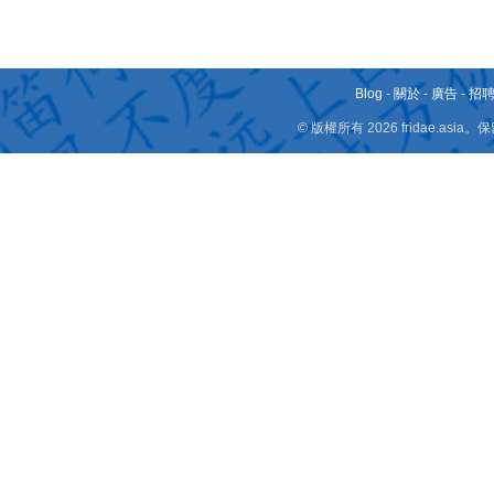
Blog
-
關於
-
廣告
-
招
© 版權所有 2026 fridae.a