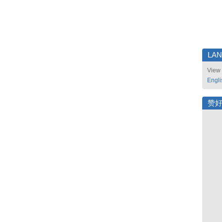
LA
View 
Engli
赞