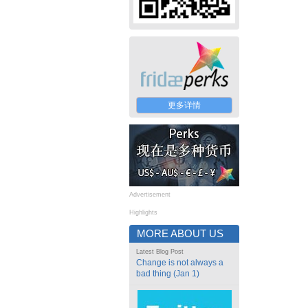
更多详情
Advertisement
Highlights
MORE ABOUT US
Latest Blog Post
Change is not always a
bad thing (Jan 1)