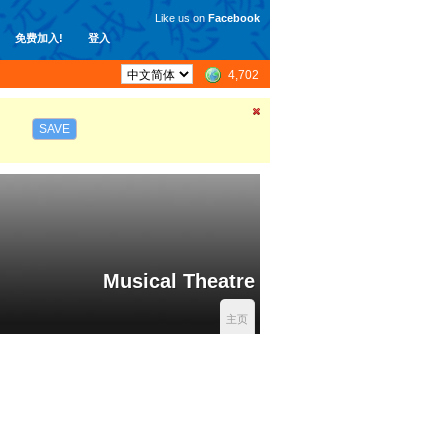
Like us on
Facebook
免费加入!
登入
4,702
SAVE
Musical Theatre
主页