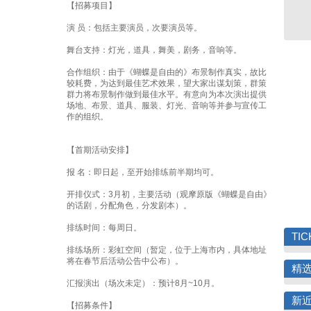
【招募项目】
演 员：包括主要演员，次要演员等。
舞台支持：灯光，道具，舞美，剧务，音响等。
合作组织：由于《蝴蝶是自由的》布景制作真实，故比
较耗费，为达到最佳艺术效果，望大家出谋划策，群策
群力将布景制作做到最佳水平。有意向为本次演出提供
场地、布景、道具、服装、灯光、音响等并参与宣传工
作的组织。
【首期活动安排】
报 名：即日起，至开始排练前半期均可。
开排仪式：3月初，主要活动（观摩原版《蝴蝶是自由》
的话剧，分配角色，分发剧本）。
排练时间：每周日。
TIC
排练场所：彩虹空间（暂定，位于上海市内，具体地址
将在春节后活动公告中公布）。
精
汇报演出（场次未定）：预计8月~10月。
新
【招募条件】