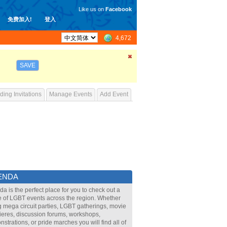
Like us on
Facebook
免费加入!
登入
4,672
SAVE
ing Invitations
Manage Events
Add Event
ENDA
a is the perfect place for you to check out a
 of LGBT events across the region. Whether
ig mega circuit parties, LGBT gatherings, movie
eres, discussion forums, workshops,
strations, or pride marches you will find all of