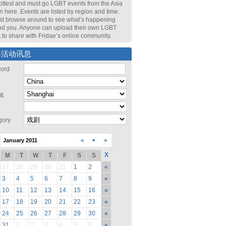
ottest and must go LGBT events from the Asia
n here. Events are listed by region and time.
st browse around to see what’s happening
nd you. Anyone can upload their own LGBT
 to share with Fridae’s online community.
寻活动讯息
ord
域
gory
•
January 2011
<
>
X
M
T
W
T
F
S
S
27
28
29
30
31
1
2
«
3
4
5
6
7
8
9
«
10
11
12
13
14
15
16
«
17
18
19
20
21
22
23
«
24
25
26
27
28
29
30
«
31
1
2
3
4
5
6
«