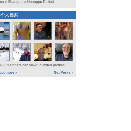
ina
»
Shanghai
»
Huangpu District
选个人档案
ALL
members can view unlimited profiles!
 out more »
Get Perks »