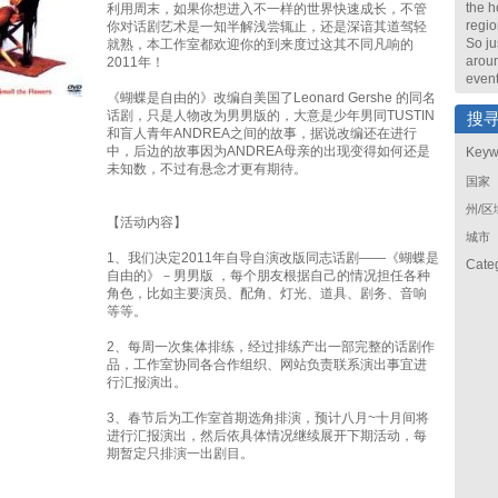
the h
利用周末，如果你想进入不一样的世界快速成长，不管
regio
你对话剧艺术是一知半解浅尝辄止，还是深谙其道驾轻
So ju
就熟，本工作室都欢迎你的到来度过这其不同凡响的
arou
2011年！
event
《蝴蝶是自由的》改编自美国了Leonard Gershe 的同名
话剧，只是人物改为男男版的，大意是少年男同TUSTIN
搜
和盲人青年ANDREA之间的故事，据说改编还在进行
中，后边的故事因为ANDREA母亲的出现变得如何还是
Keyw
未知数，不过有悬念才更有期待。
国家
州/区
【活动内容】
城市
1、我们决定2011年自导自演改版同志话剧——《蝴蝶是
Cate
自由的》－男男版 ，每个朋友根据自己的情况担任各种
角色，比如主要演员、配角、灯光、道具、剧务、音响
等等。
2、每周一次集体排练，经过排练产出一部完整的话剧作
品，工作室协同各合作组织、网站负责联系演出事宜进
行汇报演出。
3、春节后为工作室首期选角排演，预计八月~十月间将
进行汇报演出，然后依具体情况继续展开下期活动，每
期暂定只排演一出剧目。