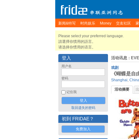
新闻&特写
时尚娱乐
Money
交友社区
Please select your preferred language.
請選擇你慣用的語言。
请选择你惯用的语言。
登入
活动讯息
: EV
用户名
戏剧
《蝴蝶是自
密码
Shanghai
,
Chin
活动摘要
记住我
取回遗失的密码
初到 FRIDAE？
免费加入