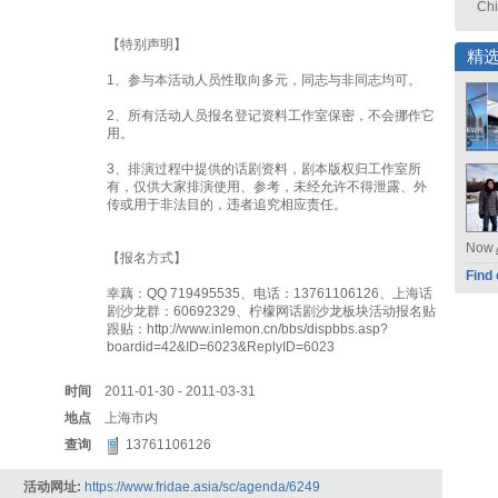
Ch
【特别声明】
精
1、参与本活动人员性取向多元，同志与非同志均可。
2、所有活动人员报名登记资料工作室保密，不会挪作它
用。
3、排演过程中提供的话剧资料，剧本版权归工作室所
有，仅供大家排演使用、参考，未经允许不得泄露、外
传或用于非法目的，违者追究相应责任。
Now
【报名方式】
Find
幸藕：QQ 719495535、电话：13761106126、上海话
剧沙龙群：60692329、柠檬网话剧沙龙板块活动报名贴
跟贴：http://www.inlemon.cn/bbs/dispbbs.asp?
boardid=42&ID=6023&ReplyID=6023
时间
2011-01-30 - 2011-03-31
地点
上海市内
查询
13761106126
活动网址:
https://www.fridae.asia/sc/agenda/6249