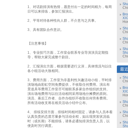
Sha
1、对话剧排演有热情，愿意付出一定的时间精力，每周
Ch
日可以来排练，参加汇报演出。
Bro
XX
2、平等对待各种性向人群，不介意与之共事。
Ho
Sh
3、具有团队合作意识。
Ch
Sha
Ch
【注意事项】
Sha
1、专业技巧方面，工作室会联系专业导演演员定期指
Sh
Ch
导，帮助大家完成整个剧目。
2、汇报演出方面，根据需要进行义演，具体情况与以往
最
各小组活动大致相同。
Sha
3、费用方面，工作室为非盈利性兴趣活动小组，平时排
Ch
演场地由彩虹空间免费提供，不收取任何费用。演出布
Bro
景道具等费用工作室尽可能联系多家合作组织的支持。
XX
演出场地费用与以往活动相同采用场地分摊费的原则。
Ho
演员、幕后工作者、合作办组织不收取任何劳务费用。
Sh
所有活动收支将在相关活动小结中公布。
Ch
4、 排练安排方面，排练时间相对固定，请参与人员本着
Sha
Ch
认真负责的态度尽量参与活动全程，如出现突发状况临
时（或长期）不能排练，请务必通知排演负责人员，以
Sha
便及时另行调度。
Sh