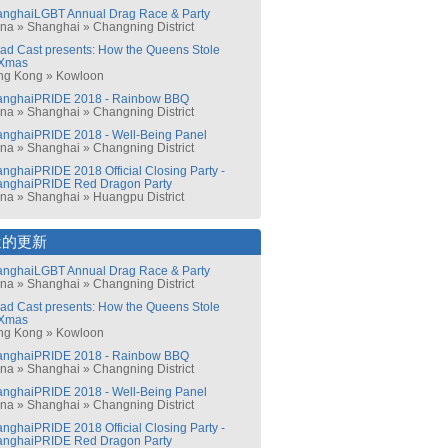
nghaiLGBT Annual Drag Race & Party
ina
»
Shanghai
»
Changning District
ad Cast presents: How the Queens Stole
Xmas
ng Kong
»
Kowloon
anghaiPRIDE 2018 - Rainbow BBQ
ina
»
Shanghai
»
Changning District
nghaiPRIDE 2018 - Well-Being Panel
ina
»
Shanghai
»
Changning District
nghaiPRIDE 2018 Official Closing Party -
anghaiPRIDE Red Dragon Party
ina
»
Shanghai
»
Huangpu District
近的更新
nghaiLGBT Annual Drag Race & Party
ina
»
Shanghai
»
Changning District
ad Cast presents: How the Queens Stole
Xmas
ng Kong
»
Kowloon
anghaiPRIDE 2018 - Rainbow BBQ
ina
»
Shanghai
»
Changning District
nghaiPRIDE 2018 - Well-Being Panel
ina
»
Shanghai
»
Changning District
nghaiPRIDE 2018 Official Closing Party -
anghaiPRIDE Red Dragon Party