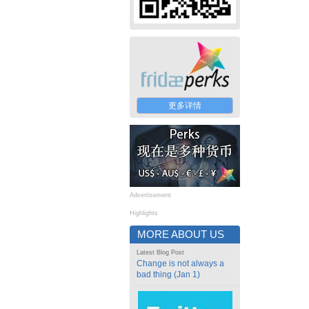
更多详情
Advertisement
Highlights
MORE ABOUT US
Latest Blog Post
Change is not always a
bad thing (Jan 1)