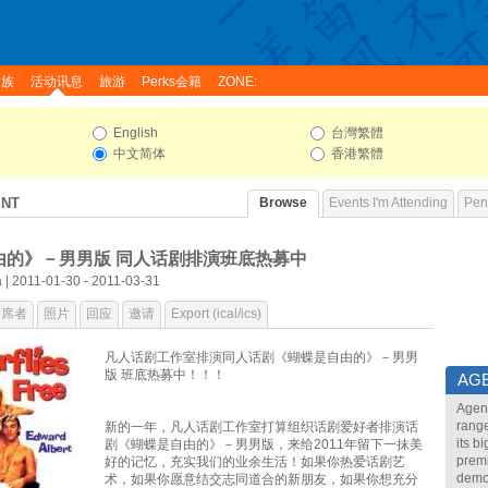
家族
活动讯息
旅游
Perks会籍
ZONE:
English
台灣繁體
中文简体
香港繁體
ENT
Browse
Events I'm Attending
Pend
由的》－男男版 同人话剧排演班底热募中
a
| 2011-01-30 - 2011-03-31
出席者
照片
回应
邀请
Export (ical/ics)
凡人话剧工作室排演同人话剧《蝴蝶是自由的》－男男
版 班底热募中！！！
AG
Agend
range
新的一年，凡人话剧工作室打算组织话剧爱好者排演话
its b
剧《蝴蝶是自由的》－男男版，来给2011年留下一抹美
premi
好的记忆，充实我们的业余生活！如果你热爱话剧艺
demon
术，如果你愿意结交志同道合的新朋友，如果你想充分