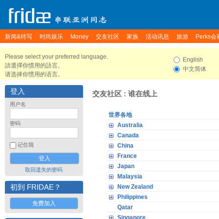
新闻&特写
时尚娱乐
Money
交友社区
家族
活动讯息
旅游
Perks会
Please select your preferred language.
English
請選擇你慣用的語言。
中文简体
请选择你惯用的语言。
登入
交友社区 : 谁在线上
用户名
世界各地
密码
Australia
Canada
记住我
China
France
Japan
取回遗失的密码
Malaysia
初到 FRIDAE？
New Zealand
Philippines
免费加入
Qatar
Singapore