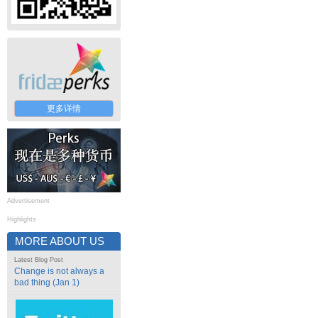
更多详情
Advertisement
Highlights
MORE ABOUT US
Latest Blog Post
Change is not always a
bad thing (Jan 1)