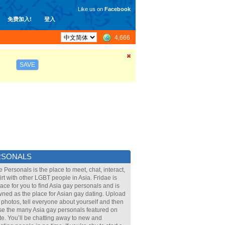
Like us on
Facebook
免费加入!
登入
4,666
SAVE
RSONALS
e Personals is the place to meet, chat, interact,
lirt with other LGBT people in Asia. Fridae is
lace for you to find Asia gay personals and is
ned as the place for Asian gay dating. Upload
 photos, tell everyone about yourself and then
e the many Asia gay personals featured on
ite. You’ll be chatting away to new and