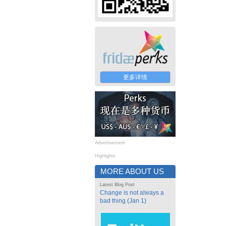
更多详情
Advertisement
Highlights
MORE ABOUT US
Latest Blog Post
Change is not always a
bad thing (Jan 1)