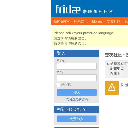
新闻&特写
时尚娱乐
Money
交友社区
Please select your preferred language.
請選擇你慣用的語言。
请选择你惯用的语言。
登入
交友社区 : 
用户名
你的搜索有用
所在地点
密码
在线上
很抱
记住我
取回遗失的密码
初到 FRIDAE？
免费加入