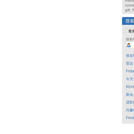
intere
conve
gift.
搜
常
搜索
谁在
雷达
Fri
今天
到Un
新会
进阶
兴趣
Fres