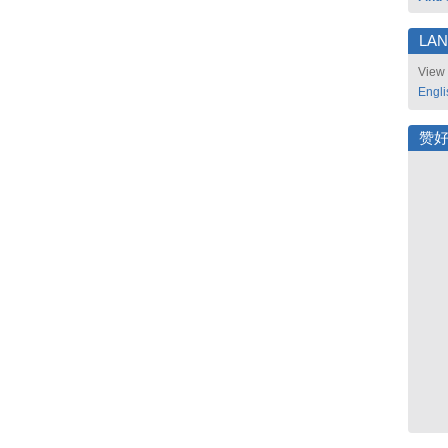
LA
View 
Engli
赞