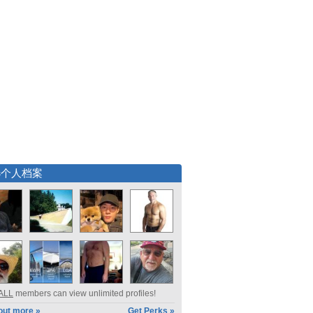
选个人档案
ALL
members can view unlimited profiles!
out more »
Get Perks »