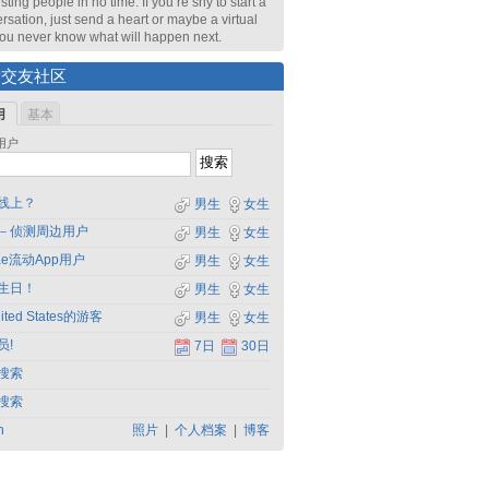
sting people in no time. If you’re shy to start a
rsation, just send a heart or maybe a virtual
 You never know what will happen next.
索交友社区
用
基本
用户
线上？
男生
女生
－侦测周边用户
男生
女生
dae流动App用户
男生
女生
生日！
男生
女生
ited States的游客
男生
女生
员!
7日
30日
搜索
搜索
h
照片
|
个人档案
|
博客