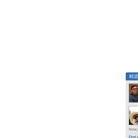
精
Now
Find 