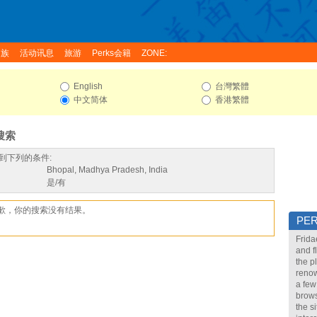
家族
活动讯息
旅游
Perks会籍
ZONE:
English
台灣繁體
中文简体
香港繁體
搜索
到下列的条件:
Bhopal, Madhya Pradesh, India
是/有
歉，你的搜索没有结果。
PE
Frida
and f
the p
renow
a few
brows
the s