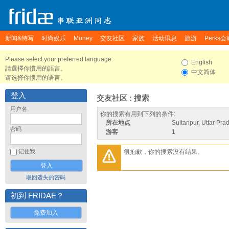
新闻&特写
时尚娱乐
Money
交友社区
家族
活动讯息
旅游
Perks会
Please select your preferred language.
English
請選擇你慣用的語言。
中文简体
请选择你惯用的语言。
登入
交友社区 : 搜索
用户名
你的搜索有用到下列的条件:
所在地点
Sultanpur, Uttar Pra
密码
游客
1
很抱歉，你的搜索没有结果。
记住我
取回遗失的密码
初到 FRIDAE？
免费加入