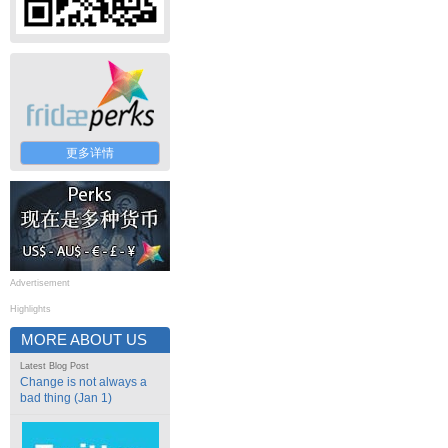
更多详情
Advertisement
Highlights
MORE ABOUT US
Latest Blog Post
Change is not always a
bad thing (Jan 1)